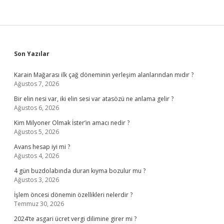
Sidebar
Son Yazılar
Karain Mağarası ilk çağ döneminin yerleşim alanlarından mıdır ?
Ağustos 7, 2026
Bir elin nesi var, iki elin sesi var atasözü ne anlama gelir ?
Ağustos 6, 2026
Kim Milyoner Olmak İster’in amacı nedir ?
Ağustos 5, 2026
Avans hesap iyi mi ?
Ağustos 4, 2026
4 gün buzdolabında duran kıyma bozulur mu ?
Ağustos 3, 2026
İşlem öncesi dönemin özellikleri nelerdir ?
Temmuz 30, 2026
2024’te asgari ücret vergi dilimine girer mi ?