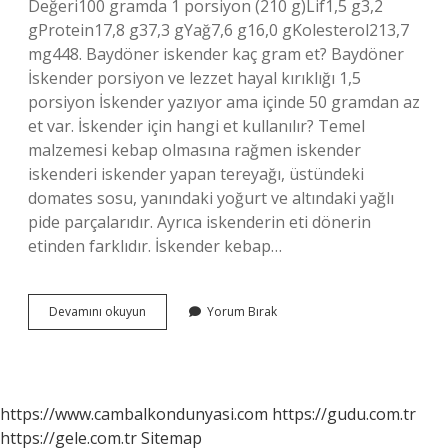
Değeri100 gramda 1 porsiyon (210 g)Lif1,5 g3,2
gProtein17,8 g37,3 gYağ7,6 g16,0 gKolesterol213,7
mg448. Baydöner iskender kaç gram et? Baydöner
İskender porsiyon ve lezzet hayal kırıklığı 1,5
porsiyon İskender yazıyor ama içinde 50 gramdan az
et var. İskender için hangi et kullanılır? Temel
malzemesi kebap olmasına rağmen iskender
iskenderi iskender yapan tereyağı, üstündeki
domates sosu, yanındaki yoğurt ve altındaki yağlı
pide parçalarıdır. Ayrıca iskenderin eti dönerin
etinden farklıdır. İskender kebap…
Iskendere
Devamını okuyun
Yorum Bırak
Kac
Gram
Et
Konur
https://www.cambalkondunyasi.com
https://gudu.com.tr
https://gele.com.tr
Sitemap