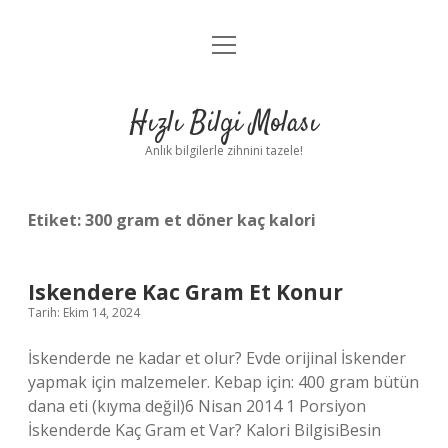
menüyü
Anasayfa
aç
Gizlilik Politikası
Hızlı Bilgi Molası
Yasal Uyarı
Anlık bilgilerle zihnini tazele!
Hakkımızda
Etiket:
300 gram et döner kaç kalori
Iskendere Kac Gram Et Konur
Tarih: Ekim 14, 2024
İskenderde ne kadar et olur? Evde orijinal İskender
yapmak için malzemeler. Kebap için: 400 gram bütün
dana eti (kıyma değil)6 Nisan 2014 1 Porsiyon
İskenderde Kaç Gram et Var? Kalori BilgisiBesin