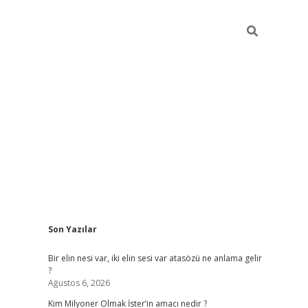
Sidebar
Son Yazılar
grandop
Bir elin nesi var, iki elin sesi var atasözü ne anlama gelir
?
Ağustos 6, 2026
Kim Milyoner Olmak İster’in amacı nedir ?