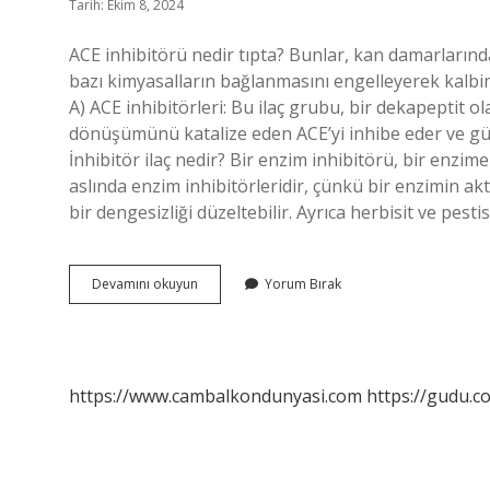
Tarih: Ekim 8, 2024
ACE inhibitörü nedir tıpta? Bunlar, kan damarlarınd
bazı kimyasalların bağlanmasını engelleyerek kalbin i
A) ACE inhibitörleri: Bu ilaç grubu, bir dekapeptit ola
dönüşümünü katalize eden ACE’yi inhibe eder ve güç
İnhibitör ilaç nedir? Bir enzim inhibitörü, bir enzim
aslında enzim inhibitörleridir, çünkü bir enzimin ak
bir dengesizliği düzeltebilir. Ayrıca herbisit ve pesti
Ace
Devamını okuyun
Yorum Bırak
Inhibitörü
Ne
Demek
Tip
https://www.cambalkondunyasi.com
https://gudu.c