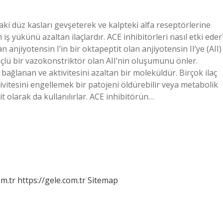
aki düz kasları gevşeterek ve kalpteki alfa reseptörlerine
ş yükünü azaltan ilaçlardır. ACE inhibitörleri nasıl etki eder
n anjiyotensin I’in bir oktapeptit olan anjiyotensin II’ye (AII)
lü bir vazokonstriktör olan AII’nin oluşumunu önler.
e bağlanan ve aktivitesini azaltan bir moleküldür. Birçok ilaç
tivitesini engellemek bir patojeni öldürebilir veya metabolik
sit olarak da kullanılırlar. ACE inhibitörün…
om.tr
https://gele.com.tr
Sitemap