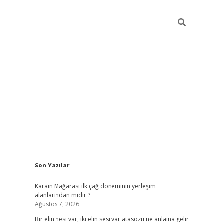
Sidebar
Son Yazılar
grandop
Karain Mağarası ilk çağ döneminin yerleşim
alanlarından mıdır ?
Ağustos 7, 2026
Bir elin nesi var, iki elin sesi var atasözü ne anlama gelir