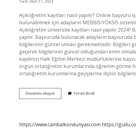
Tarih: Ekim 17, 2024
Açıköğretim kayıtları nasıl yapılır? Online başvuru i
bulunabilmek için adayların MEBBİS/YÖKSİS sistemin
Açıköğretim üniversite kayıtları nasıl yapılır 2024? 
yapılır. Başvuruda bulunacak adayların başvuruda 
bilgilerinin güncel olması gerekmektedir. Bilgileri g
geçerek bilgilerinin güncel olduğundan emin olmaları 
kaydınızı Halk Eğitim Merkezi müdürlüklerine başvura
örgün ortaöğretim kurumlarında öğrenim görme ha
ortaöğretim kurumlarına geçişlerine ilişkin bilgilen
Açık
Devamını okuyun
Yorum Bırak
Öğretim
Kayıtları
Nasıl
Yapılır
https://www.cambalkondunyasi.com
https://gudu.c