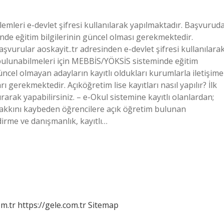
şlemleri e-devlet şifresi kullanılarak yapılmaktadır. Başvurud
de eğitim bilgilerinin güncel olması gerekmektedir.
Başvurular aoskayit..tr adresinden e-devlet şifresi kullanılara
bulunabilmeleri için MEBBİS/YÖKSİS sisteminde eğitim
üncel olmayan adayların kayıtlı oldukları kurumlarla iletişime
gerekmektedir. Açıköğretim lise kayıtları nasıl yapılır? İlk
rak yapabilirsiniz. – e-Okul sistemine kayıtlı olanlardan;
kkını kaybeden öğrencilere açık öğretim bulunan
dirme ve danışmanlık, kayıtlı…
om.tr
https://gele.com.tr
Sitemap