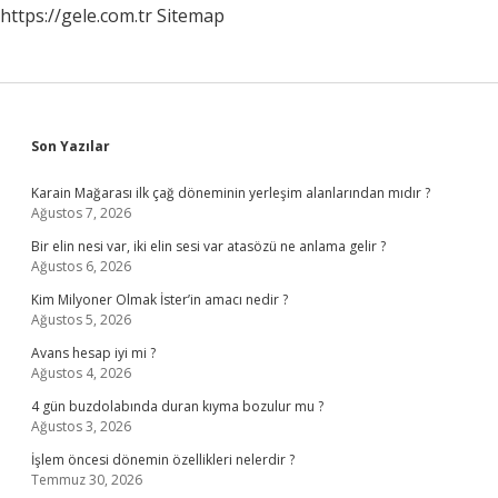
https://gele.com.tr
Sitemap
Sidebar
Son Yazılar
Karain Mağarası ilk çağ döneminin yerleşim alanlarından mıdır ?
Ağustos 7, 2026
Bir elin nesi var, iki elin sesi var atasözü ne anlama gelir ?
Ağustos 6, 2026
Kim Milyoner Olmak İster’in amacı nedir ?
Ağustos 5, 2026
Avans hesap iyi mi ?
Ağustos 4, 2026
4 gün buzdolabında duran kıyma bozulur mu ?
Ağustos 3, 2026
İşlem öncesi dönemin özellikleri nelerdir ?
Temmuz 30, 2026