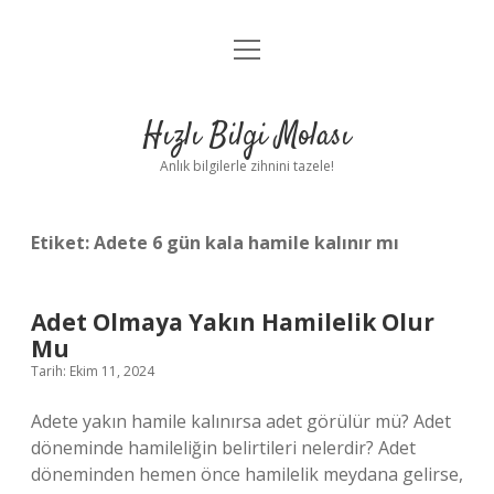
menüyü
Anasayfa
aç
Gizlilik Politikası
Hızlı Bilgi Molası
Yasal Uyarı
Anlık bilgilerle zihnini tazele!
Hakkımızda
Etiket:
Adete 6 gün kala hamile kalınır mı
Adet Olmaya Yakın Hamilelik Olur
Mu
Tarih: Ekim 11, 2024
Adete yakın hamile kalınırsa adet görülür mü? Adet
döneminde hamileliğin belirtileri nelerdir? Adet
döneminden hemen önce hamilelik meydana gelirse,