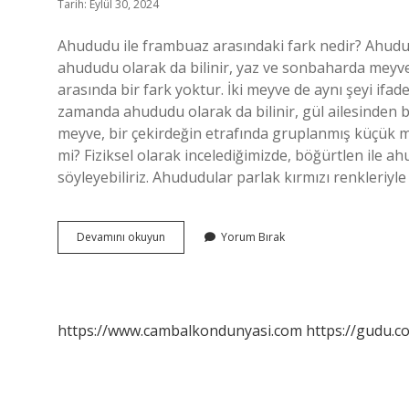
Tarih: Eylül 30, 2024
Ahududu ile frambuaz arasındaki fark nedir? Ahud
ahududu olarak da bilinir, yaz ve sonbaharda meyv
arasında bir fark yoktur. İki meyve de aynı şeyi if
zamanda ahududu olarak da bilinir, gül ailesinden bir
meyve, bir çekirdeğin etrafında gruplanmış küçük 
mi? Fiziksel olarak incelediğimizde, böğürtlen ile a
söyleyebiliriz. Ahududular parlak kırmızı renkleriyl
Ahududu
Devamını okuyun
Yorum Bırak
Ve
Frambuaz
Aynı
Meyve
Mi
https://www.cambalkondunyasi.com
https://gudu.c