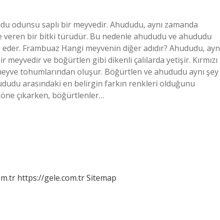
udu odunsu saplı bir meyvedir. Ahududu, aynı zamanda
e veren bir bitki türüdür. Bu nedenle ahududu ve ahududu
ade eder. Frambuaz Hangi meyvenin diğer adıdır? Ahududu, ayn
 meyvedir ve böğürtlen gibi dikenli çalılarda yetişir. Kırmızı
meyve tohumlarından oluşur. Böğürtlen ve ahududu aynı şey
hududu arasındaki en belirgin farkın renkleri olduğunu
e öne çıkarken, böğürtlenler…
om.tr
https://gele.com.tr
Sitemap