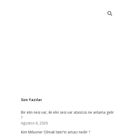
Sidebar
Son Yazılar
grandop
Bir elin nesi var, iki elin sesi var atasözü ne anlama gelir
?
Ağustos 6, 2026
Kim Milyoner Olmak İster’in amacı nedir ?