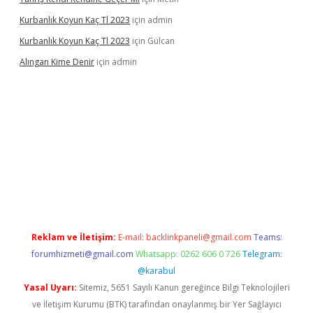
Kurbanlık Koyun Kaç Tl 2023
için
admin
Kurbanlık Koyun Kaç Tl 2023
için
Gülcan
Alıngan Kime Denir
için
admin
grandoperabet
Reklam ve İletişim:
E-mail:
backlinkpaneli@gmail.com
Teams:
forumhizmeti@gmail.com
Whatsapp: 0262 606 0 726
Telegram:
@karabul
Yasal Uyarı:
Sitemiz, 5651 Sayılı Kanun gereğince Bilgi Teknolojileri
ve İletişim Kurumu (BTK) tarafından onaylanmış bir Yer Sağlayıcı