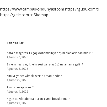
https://www.cambalkondunyasi.com
https://gudu.com.tr
https://gele.com.tr
Sitemap
Sidebar
Son Yazılar
Karain Mağarası ilk çağ döneminin yerleşim alanlarından mıdır ?
Ağustos 7, 2026
Bir elin nesi var, iki elin sesi var atasözü ne anlama gelir ?
Ağustos 6, 2026
Kim Milyoner Olmak İster’in amacı nedir ?
Ağustos 5, 2026
Avans hesap iyi mi ?
Ağustos 4, 2026
4 gün buzdolabında duran kıyma bozulur mu ?
Ağustos 3, 2026