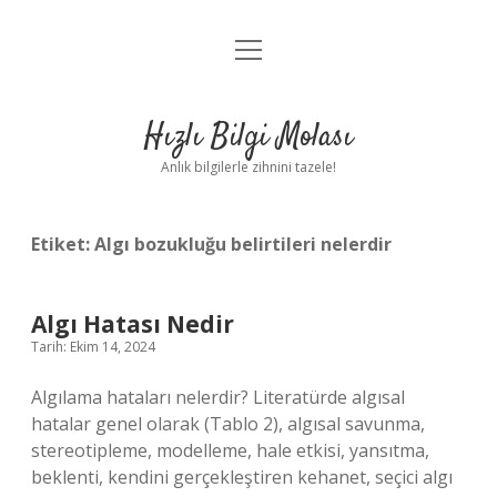
menüyü
Anasayfa
aç
Gizlilik Politikası
Hızlı Bilgi Molası
Yasal Uyarı
Anlık bilgilerle zihnini tazele!
Hakkımızda
Etiket:
Algı bozukluğu belirtileri nelerdir
Algı Hatası Nedir
Tarih: Ekim 14, 2024
Algılama hataları nelerdir? Literatürde algısal
hatalar genel olarak (Tablo 2), algısal savunma,
stereotipleme, modelleme, hale etkisi, yansıtma,
beklenti, kendini gerçekleştiren kehanet, seçici algı