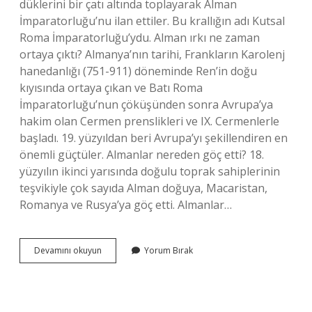
düklerini bir çatı altında toplayarak Alman
İmparatorluğu’nu ilan ettiler. Bu krallığın adı Kutsal
Roma İmparatorluğu’ydu. Alman ırkı ne zaman
ortaya çıktı? Almanya’nın tarihi, Frankların Karolenj
hanedanlığı (751-911) döneminde Ren’in doğu
kıyısında ortaya çıkan ve Batı Roma
İmparatorluğu’nun çöküşünden sonra Avrupa’ya
hakim olan Cermen prenslikleri ve IX. Cermenlerle
başladı. 19. yüzyıldan beri Avrupa’yı şekillendiren en
önemli güçtüler. Almanlar nereden göç etti? 18.
yüzyılın ikinci yarısında doğulu toprak sahiplerinin
teşvikiyle çok sayıda Alman doğuya, Macaristan,
Romanya ve Rusya’ya göç etti. Almanlar…
Alman
Devamını okuyun
Yorum Bırak
Soyu
Nereden
Gelir