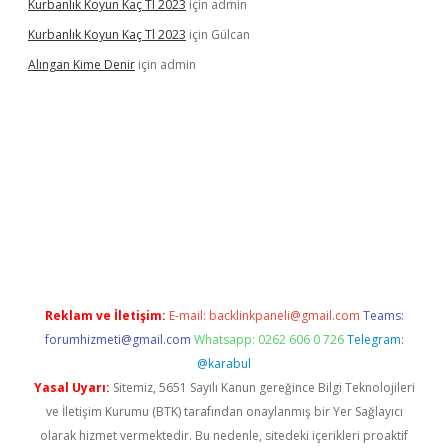
Kurbanlık Koyun Kaç Tl 2023
için
admin
Kurbanlık Koyun Kaç Tl 2023
için
Gülcan
Alıngan Kime Denir
için
admin
randoperabet
Reklam ve İletişim:
E-mail:
backlinkpaneli@gmail.com
Teams:
forumhizmeti@gmail.com
Whatsapp: 0262 606 0 726
Telegram:
@karabul
Yasal Uyarı:
Sitemiz, 5651 Sayılı Kanun gereğince Bilgi Teknolojileri
ve İletişim Kurumu (BTK) tarafından onaylanmış bir Yer Sağlayıcı
olarak hizmet vermektedir. Bu nedenle, sitedeki içerikleri proaktif