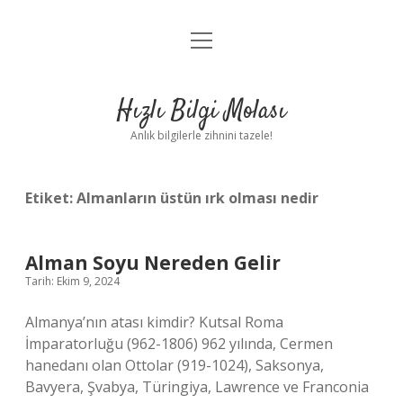
menüyü
Anasayfa
aç
Gizlilik Politikası
Hızlı Bilgi Molası
Yasal Uyarı
Anlık bilgilerle zihnini tazele!
Hakkımızda
Etiket:
Almanların üstün ırk olması nedir
Alman Soyu Nereden Gelir
Tarih: Ekim 9, 2024
Almanya’nın atası kimdir? Kutsal Roma
İmparatorluğu (962-1806) 962 yılında, Cermen
hanedanı olan Ottolar (919-1024), Saksonya,
Bavyera, Şvabya, Türingiya, Lawrence ve Franconia