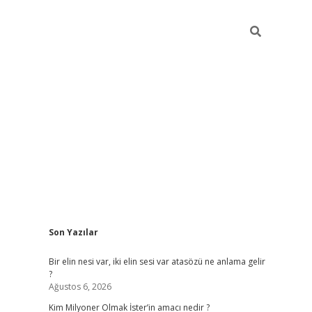
Sidebar
Son Yazılar
grandoperabet
Bir elin nesi var, iki elin sesi var atasözü ne anlama gelir
?
Ağustos 6, 2026
Kim Milyoner Olmak İster’in amacı nedir ?