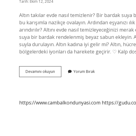
Tarih: Ekim 12, 2024
Altın takılar evde nasıl temizlenir? Bir bardak suya bi
bu karışımla nazikçe ovalayın. Ardından eşyanızı ılık
arındırılır? Altını evde nasıl temizleyeceğinizi merak
suya bir bardak rendelenmiş beyaz sabun ekleyin. Al
suyla durulayın. Altın kadına iyi gelir mi? Altın, hü
bölgelerdeki iyonları da harekete geçirir. ♡ Kalp do
Altın
Devamını okuyun
Yorum Bırak
Takıların
Enerjisi
Nasıl
Temizlenir
https://www.cambalkondunyasi.com
https://gudu.c