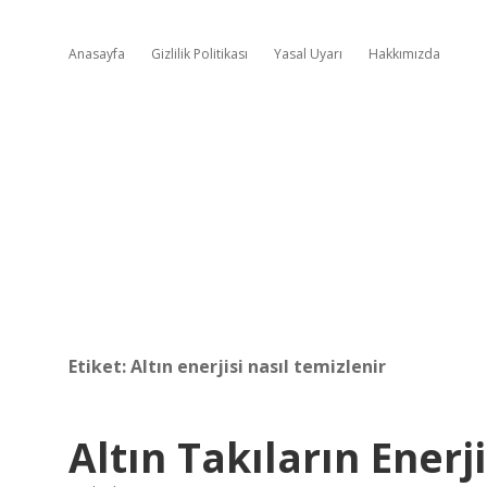
Anasayfa
Gizlilik Politikası
Yasal Uyarı
Hakkımızda
Etiket:
Altın enerjisi nasıl temizlenir
Altın Takıların Enerj