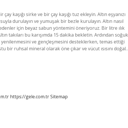
r çay kaşığı sirke ve bir çay kaşığı tuz ekleyin. Altın eşyanızı
 suyla durulayın ve yumuşak bir bezle kurulayın. Altın nasıl
 edenler için beyaz sabun yöntemini öneriyoruz. Bir litre ılık
tın takıları bu karışımda 15 dakika bekletin. Ardından soğuk
cre yenilenmesini ve gençleşmesini desteklerken, temas ettiği
stu bir ruhsal mineral olarak öne çıkar ve vücut ısısını doğal
om.tr
https://gele.com.tr
Sitemap