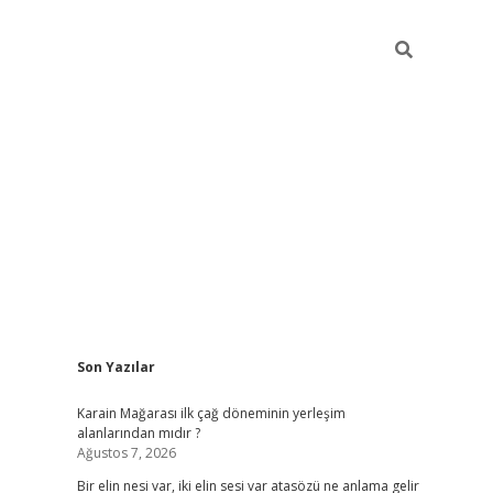
Sidebar
Son Yazılar
grandope
Karain Mağarası ilk çağ döneminin yerleşim
alanlarından mıdır ?
Ağustos 7, 2026
Bir elin nesi var, iki elin sesi var atasözü ne anlama gelir