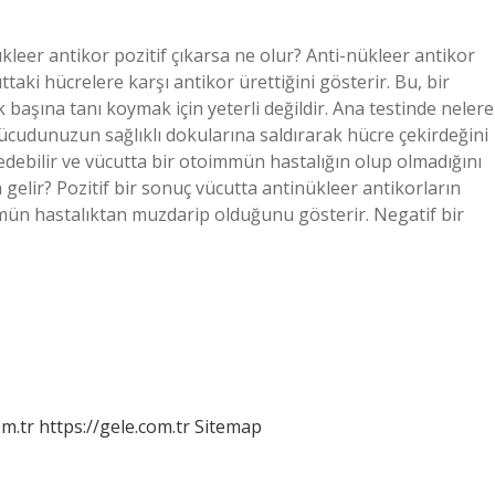
ükleer antikor pozitif çıkarsa ne olur? Anti-nükleer antikor
uttaki hücrelere karşı antikor ürettiğini gösterir. Bu, bir
 başına tanı koymak için yeterli değildir. Ana testinde nelere
ücudunuzun sağlıklı dokularına saldırarak hücre çekirdeğini
s edebilir ve vücutta bir otoimmün hastalığın olup olmadığını
 gelir? Pozitif bir sonuç vücutta antinükleer antikorların
mmün hastalıktan muzdarip olduğunu gösterir. Negatif bir
om.tr
https://gele.com.tr
Sitemap