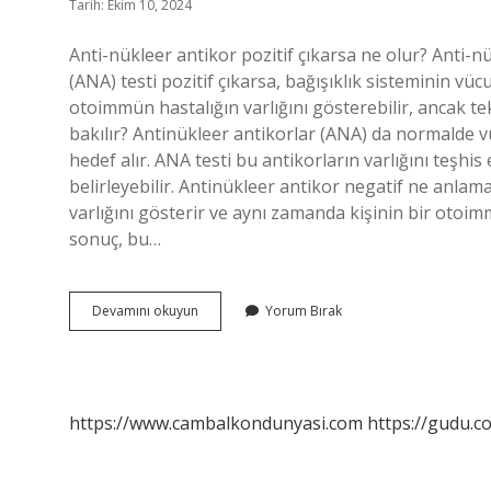
Tarih: Ekim 10, 2024
Anti-nükleer antikor pozitif çıkarsa ne olur? Anti-n
(ANA) testi pozitif çıkarsa, bağışıklık sisteminin vüc
otoimmün hastalığın varlığını gösterebilir, ancak tek
bakılır? Antinükleer antikorlar (ANA) da normalde v
hedef alır. ANA testi bu antikorların varlığını teşhi
belirleyebilir. Antinükleer antikor negatif ne anlama
varlığını gösterir ve aynı zamanda kişinin bir otoi
sonuç, bu…
Anti
Devamını okuyun
Yorum Bırak
Nükleer
Antikor
Testi
Ne
Demek
https://www.cambalkondunyasi.com
https://gudu.c