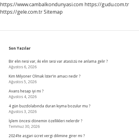
Demek
https://www.cambalkondunyasi.com
https://gudu.com.tr
https://gele.com.tr
Sitemap
Sidebar
Son Yazılar
Bir elin nesi var, iki elin sesi var atasözü ne anlama gelir ?
Ağustos 6, 2026
Kim Milyoner Olmak İster’in amacı nedir ?
Ağustos 5, 2026
Avans hesap iyi mi ?
Ağustos 4, 2026
4 gün buzdolabında duran kıyma bozulur mu ?
Ağustos 3, 2026
İşlem öncesi dönemin özellikleri nelerdir ?
Temmuz 30, 2026
2024’te asgari ücret vergi dilimine girer mi ?