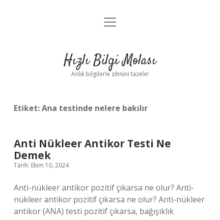
menüyü
Anasayfa
aç
Gizlilik Politikası
Hızlı Bilgi Molası
Yasal Uyarı
Anlık bilgilerle zihnini tazele!
Hakkımızda
Etiket:
Ana testinde nelere bakılır
Anti Nükleer Antikor Testi Ne
Demek
Tarih: Ekim 10, 2024
Anti-nükleer antikor pozitif çıkarsa ne olur? Anti-
nükleer antikor pozitif çıkarsa ne olur? Anti-nükleer
antikor (ANA) testi pozitif çıkarsa, bağışıklık