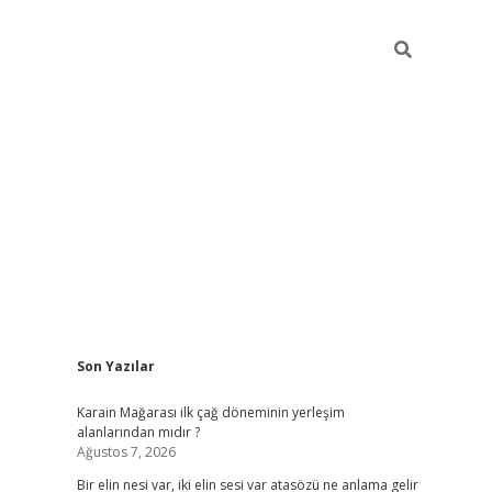
Sidebar
Son Yazılar
grandope
Karain Mağarası ilk çağ döneminin yerleşim
alanlarından mıdır ?
Ağustos 7, 2026
Bir elin nesi var, iki elin sesi var atasözü ne anlama gelir