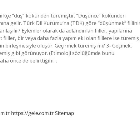
rkçe “düş” kökünden türemiştir. “Düşünce” kökünden
na gelir. Türk Dil Kurumu’na (TDK) göre “düşünmek” fiilini
nlaşılır? Eylemler olarak da adlandırılan fiiller, yapılarına
 fiiller, bir veya daha fazla yapım eki olan fiillere ise türemiş
limenin birleşmesiyle oluşur. Geçirmek türemiş mi? 3- Geçmek,
üremiş gibi görünüyor. (Etimoloji sözlüğümde bunu
aha önce de belirttiğim…
om.tr
https://gele.com.tr
Sitemap