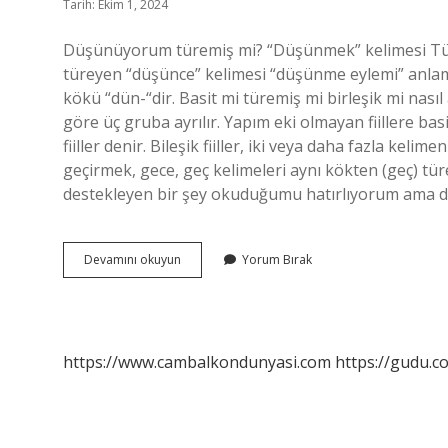
Tarih: Ekim 1, 2024
Düşünüyorum türemiş mi? “Düşünmek” kelimesi Tü
türeyen “düşünce” kelimesi “düşünme eylemi” anlamı
kökü “dün-“dir. Basit mi türemiş mi birleşik mi nasıl a
göre üç gruba ayrılır. Yapım eki olmayan fiillere basit
fiiller denir. Bileşik fiiller, iki veya daha fazla ke
geçirmek, gece, geç kelimeleri aynı kökten (geç) t
destekleyen bir şey okuduğumu hatırlıyorum ama d
Düşünmek
Devamını okuyun
Yorum Bırak
Basit
Mi
Türemiş
Mi
Birleşik
https://www.cambalkondunyasi.com
https://gudu.c
Mi