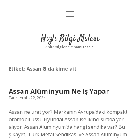
menüyü
Anasayfa
aç
Gizlilik Politikası
Hızlı Bilgi Molası
Yasal Uyarı
Anlık bilgilerle zihnini tazele!
Hakkımızda
Etiket:
Assan Gıda kime ait
Assan Alüminyum Ne Iş Yapar
Tarih: Aralık 22, 2024
Assan ne üretiyor? Markanın Avrupa’daki kompakt
otomobil üssü Hyundai Assan ise ikinci sırada yer
alıyor. Assan Alüminyum’da hangi sendika var? Bu
şikâyet, Türk Metal Sendikası ve Assan Alüminyum