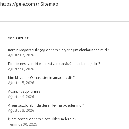
https://gele.com.tr
Sitemap
Sidebar
Son Yazılar
Karain Mağarası ilk çağ döneminin yerleşim alanlarından mıdır ?
Ağustos 7, 2026
Bir elin nesi var, iki elin sesi var atasözü ne anlama gelir ?
Ağustos 6, 2026
Kim Milyoner Olmak İster’in amacı nedir ?
Ağustos 5, 2026
Avans hesap iyi mi ?
Ağustos 4, 2026
4 gün buzdolabında duran kıyma bozulur mu ?
Ağustos 3, 2026
İşlem öncesi dönemin özellikleri nelerdir ?
Temmuz 30, 2026