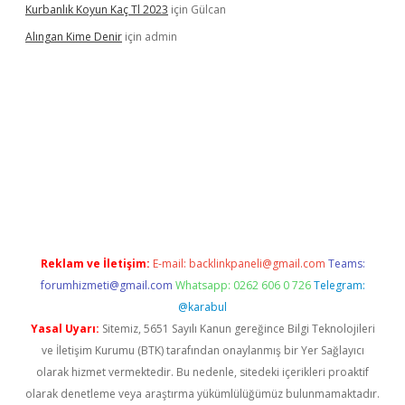
Kurbanlık Koyun Kaç Tl 2023
için
Gülcan
Alıngan Kime Denir
için
admin
grandoperabet
Reklam ve İletişim:
E-mail:
backlinkpaneli@gmail.com
Teams:
forumhizmeti@gmail.com
Whatsapp: 0262 606 0 726
Telegram:
@karabul
Yasal Uyarı:
Sitemiz, 5651 Sayılı Kanun gereğince Bilgi Teknolojileri
ve İletişim Kurumu (BTK) tarafından onaylanmış bir Yer Sağlayıcı
olarak hizmet vermektedir. Bu nedenle, sitedeki içerikleri proaktif
olarak denetleme veya araştırma yükümlülüğümüz bulunmamaktadır.