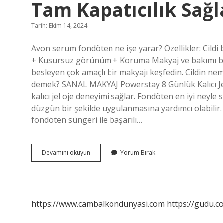
Tam Kapatıcılık Sağl
Tarih: Ekim 14, 2024
Avon serum fondöten ne işe yarar? Özellikler: Cild
+ Kusursuz görünüm + Koruma Makyaj ve bakımı birle
besleyen çok amaçlı bir makyajı keşfedin. Cildin ne
demek? SANAL MAKYAJ Powerstay 8 Günlük Kalıcı Jel 
kalıcı jel oje deneyimi sağlar. Fondöten en iyi neyle
düzgün bir şekilde uygulanmasına yardımcı olabilir.
fondöten süngeri ile başarılı…
Avon
Devamını okuyun
Yorum Bırak
Makyaj
Kategorisinde
Hangi
Fondöten
Tam
https://www.cambalkondunyasi.com
https://gudu.c
Kapatıcılık
Sağlar