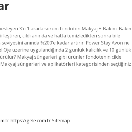
ar
i besleyen 3’ü 1 arada serum fondöten Makyaj + Bakım; Bakı
ştiren, cildi anında ve hatta temizledikten sonra bile
m seviyesini anında %200’e kadar artırır. Power Stay Avon ne
Oje üzerine uygulandığında 2 günlük kalıcılık ve 10 günlük
 sürülür? Makyaj süngerleri gibi ürünler fondötenin cilde
 Makyaj süngerleri ve aplikatörleri kategorisinden seçtiğiniz
om.tr
https://gele.com.tr
Sitemap