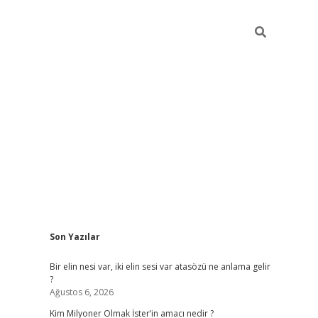
Sidebar
Son Yazılar
grandop
Bir elin nesi var, iki elin sesi var atasözü ne anlama gelir
?
Ağustos 6, 2026
Kim Milyoner Olmak İster’in amacı nedir ?