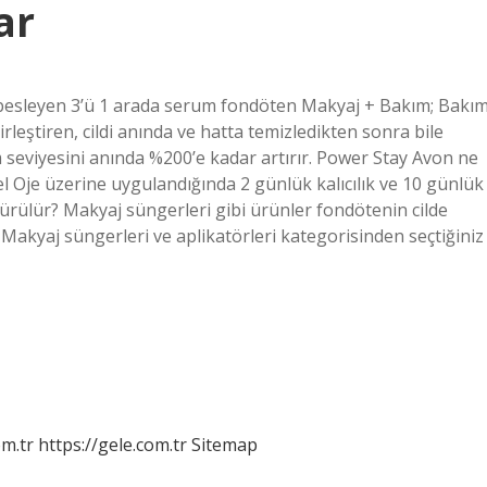
ar
i besleyen 3’ü 1 arada serum fondöten Makyaj + Bakım; Bakı
ştiren, cildi anında ve hatta temizledikten sonra bile
m seviyesini anında %200’e kadar artırır. Power Stay Avon ne
Oje üzerine uygulandığında 2 günlük kalıcılık ve 10 günlük
 sürülür? Makyaj süngerleri gibi ürünler fondötenin cilde
 Makyaj süngerleri ve aplikatörleri kategorisinden seçtiğiniz
om.tr
https://gele.com.tr
Sitemap