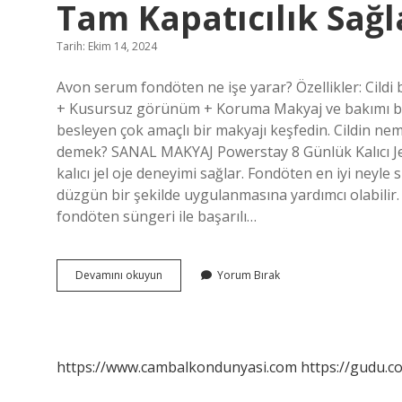
Tam Kapatıcılık Sağl
Tarih: Ekim 14, 2024
Avon serum fondöten ne işe yarar? Özellikler: Cild
+ Kusursuz görünüm + Koruma Makyaj ve bakımı birle
besleyen çok amaçlı bir makyajı keşfedin. Cildin ne
demek? SANAL MAKYAJ Powerstay 8 Günlük Kalıcı Jel 
kalıcı jel oje deneyimi sağlar. Fondöten en iyi neyle
düzgün bir şekilde uygulanmasına yardımcı olabilir.
fondöten süngeri ile başarılı…
Avon
Devamını okuyun
Yorum Bırak
Makyaj
Kategorisinde
Hangi
Fondöten
Tam
https://www.cambalkondunyasi.com
https://gudu.c
Kapatıcılık
Sağlar