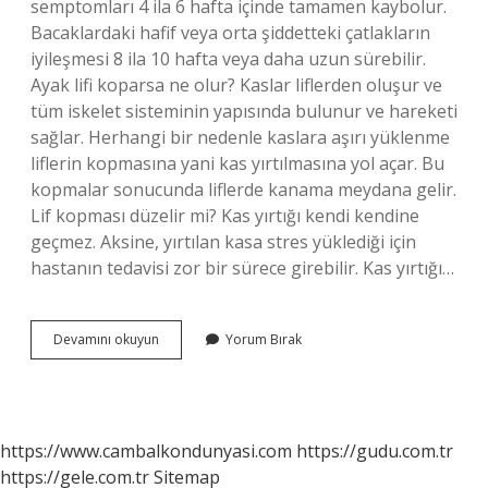
semptomları 4 ila 6 hafta içinde tamamen kaybolur.
Bacaklardaki hafif veya orta şiddetteki çatlakların
iyileşmesi 8 ila 10 hafta veya daha uzun sürebilir.
Ayak lifi koparsa ne olur? Kaslar liflerden oluşur ve
tüm iskelet sisteminin yapısında bulunur ve hareketi
sağlar. Herhangi bir nedenle kaslara aşırı yüklenme
liflerin kopmasına yani kas yırtılmasına yol açar. Bu
kopmalar sonucunda liflerde kanama meydana gelir.
Lif kopması düzelir mi? Kas yırtığı kendi kendine
geçmez. Aksine, yırtılan kasa stres yüklediği için
hastanın tedavisi zor bir sürece girebilir. Kas yırtığı…
Ayak
Devamını okuyun
Yorum Bırak
Lif
Kopması
Ne
Kadar
Sürede
https://www.cambalkondunyasi.com
https://gudu.com.tr
Iyileşir
https://gele.com.tr
Sitemap