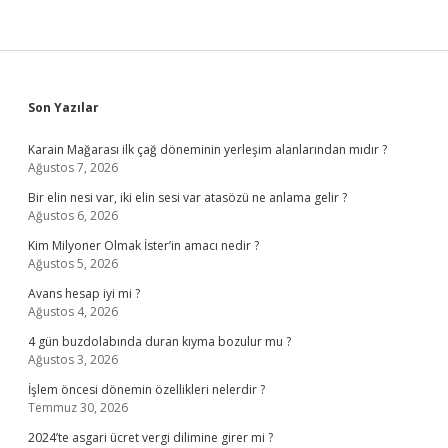
Sidebar
Son Yazılar
Karain Mağarası ilk çağ döneminin yerleşim alanlarından mıdır ?
Ağustos 7, 2026
Bir elin nesi var, iki elin sesi var atasözü ne anlama gelir ?
Ağustos 6, 2026
Kim Milyoner Olmak İster’in amacı nedir ?
Ağustos 5, 2026
Avans hesap iyi mi ?
Ağustos 4, 2026
4 gün buzdolabında duran kıyma bozulur mu ?
Ağustos 3, 2026
İşlem öncesi dönemin özellikleri nelerdir ?
Temmuz 30, 2026
2024’te asgari ücret vergi dilimine girer mi ?