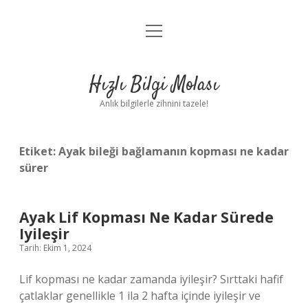
menüyü
Anasayfa
aç
Gizlilik Politikası
Hızlı Bilgi Molası
Yasal Uyarı
Anlık bilgilerle zihnini tazele!
Hakkımızda
Etiket:
Ayak bileği bağlamanın kopması ne kadar
sürer
Ayak Lif Kopması Ne Kadar Sürede
Iyileşir
Tarih: Ekim 1, 2024
Lif kopması ne kadar zamanda iyileşir? Sırttaki hafif
çatlaklar genellikle 1 ila 2 hafta içinde iyileşir ve