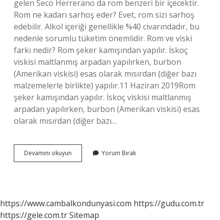
gelen Seco Herrerano da rom benzeri bir içecektir.
Rom ne kadarı sarhoş eder? Evet, rom sizi sarhoş
edebilir. Alkol içeriği genellikle %40 civarındadır, bu
nedenle sorumlu tüketim önemlidir. Rom ve viski
farkı nedir? Rom şeker kamışından yapılır. İskoç
viskisi maltlanmış arpadan yapılırken, burbon
(Amerikan viskisi) esas olarak mısırdan (diğer bazı
malzemelerle birlikte) yapılır.11 Haziran 2019Rom
şeker kamışından yapılır. İskoç viskisi maltlanmış
arpadan yapılırken, burbon (Amerikan viskisi) esas
olarak mısırdan (diğer bazı…
En
Devamını okuyun
Yorum Bırak
Iyi
Rom
Içkisi
Hangisi
https://www.cambalkondunyasi.com
https://gudu.com.tr
https://gele.com.tr
Sitemap