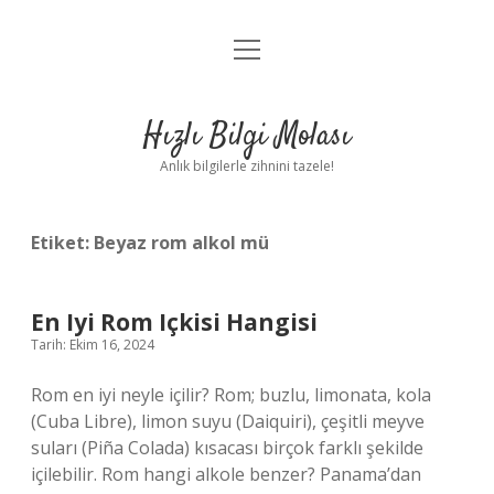
menüyü
Anasayfa
aç
Gizlilik Politikası
Hızlı Bilgi Molası
Yasal Uyarı
Anlık bilgilerle zihnini tazele!
Hakkımızda
Etiket:
Beyaz rom alkol mü
En Iyi Rom Içkisi Hangisi
Tarih: Ekim 16, 2024
Rom en iyi neyle içilir? Rom; buzlu, limonata, kola
(Cuba Libre), limon suyu (Daiquiri), çeşitli meyve
suları (Piña Colada) kısacası birçok farklı şekilde
içilebilir. Rom hangi alkole benzer? Panama’dan