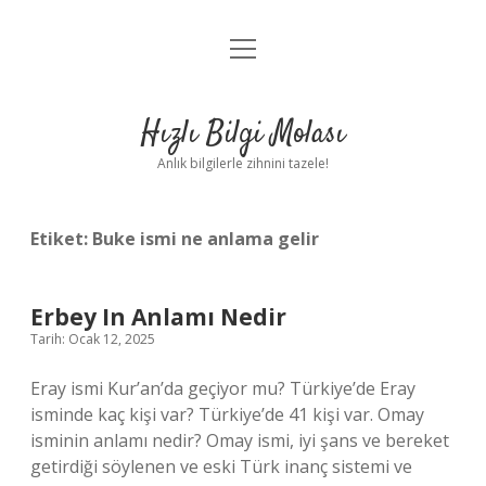
menüyü
Anasayfa
aç
Gizlilik Politikası
Hızlı Bilgi Molası
Yasal Uyarı
Anlık bilgilerle zihnini tazele!
Hakkımızda
Etiket:
Buke ismi ne anlama gelir
Erbey In Anlamı Nedir
Tarih: Ocak 12, 2025
Eray ismi Kur’an’da geçiyor mu? Türkiye’de Eray
isminde kaç kişi var? Türkiye’de 41 kişi var. Omay
isminin anlamı nedir? Omay ismi, iyi şans ve bereket
getirdiği söylenen ve eski Türk inanç sistemi ve