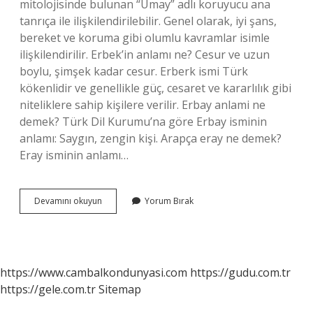
mitolojisinde bulunan “Umay” adlı koruyucu ana
tanrıça ile ilişkilendirilebilir. Genel olarak, iyi şans,
bereket ve koruma gibi olumlu kavramlar isimle
ilişkilendirilir. Erbek’in anlamı ne? Cesur ve uzun
boylu, şimşek kadar cesur. Erberk ismi Türk
kökenlidir ve genellikle güç, cesaret ve kararlılık gibi
niteliklere sahip kişilere verilir. Erbay anlami ne
demek? Türk Dil Kurumu’na göre Erbay isminin
anlamı: Saygın, zengin kişi. Arapça eray ne demek?
Eray isminin anlamı…
Erbey
Devamını okuyun
Yorum Bırak
In
Anlamı
Nedir
https://www.cambalkondunyasi.com
https://gudu.com.tr
https://gele.com.tr
Sitemap