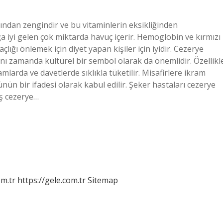
ısından zengindir ve bu vitaminlerin eksikliğinden
a iyi gelen çok miktarda havuç içerir. Hemoglobin ve kırmızı
açlığı önlemek için diyet yapan kişiler için iyidir. Cezerye
ynı zamanda kültürel bir sembol olarak da önemlidir. Özellikl
arda ve davetlerde sıklıkla tüketilir. Misafirlere ikram
nün bir ifadesi olarak kabul edilir. Şeker hastaları cezerye
iş cezerye…
om.tr
https://gele.com.tr
Sitemap