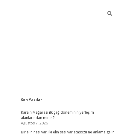
Sidebar
Son Yazılar
grandope
Karain Mağarası ilk çağ döneminin yerleşim
alanlarından mıdır ?
Ağustos 7, 2026
Bir elin nesi var, iki elin sesi var atasözü ne anlama gelir