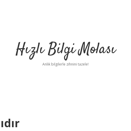
Hızlı Bilgi Molası
Anlık bilgilerle zihnini tazele!
ıdır