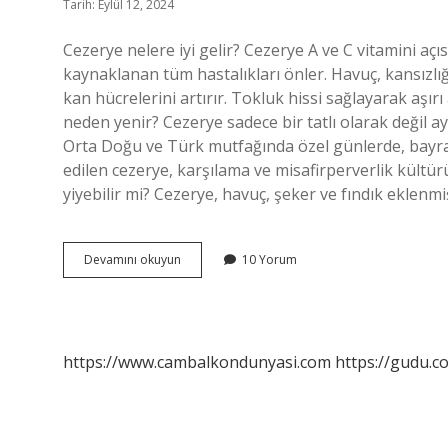
Tarih: Eylül 12, 2024
Cezerye nelere iyi gelir? Cezerye A ve C vitamini aç
kaynaklanan tüm hastalıkları önler. Havuç, kansızlığ
kan hücrelerini artırır. Tokluk hissi sağlayarak aşırı 
neden yenir? Cezerye sadece bir tatlı olarak değil a
Orta Doğu ve Türk mutfağında özel günlerde, bayraml
edilen cezerye, karşılama ve misafirperverlik kültürü
yiyebilir mi? Cezerye, havuç, şeker ve fındık eklenm
Cezerye
Devamını okuyun
10 Yorum
Neye
Faydalıdır
https://www.cambalkondunyasi.com
https://gudu.c