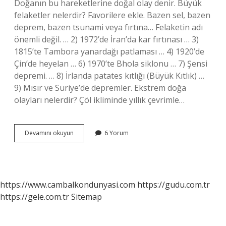
Doğanın bu hareketlerine doğal olay denir. Büyük
felaketler nelerdir? Favorilere ekle. Bazen sel, bazen
deprem, bazen tsunami veya fırtına… Felaketin adı
önemli değil. … 2) 1972’de İran’da kar fırtınası … 3)
1815’te Tambora yanardağı patlaması … 4) 1920’de
Çin’de heyelan … 6) 1970’te Bhola siklonu … 7) Şensi
depremi. … 8) İrlanda patates kıtlığı (Büyük Kıtlık) …
9) Mısır ve Suriye’de depremler. Ekstrem doğa
olayları nelerdir? Çöl ikliminde yıllık çevrimle…
Büyük
Devamını okuyun
6 Yorum
Doğa
Olayları
Nelerdir
https://www.cambalkondunyasi.com
https://gudu.com.tr
https://gele.com.tr
Sitemap