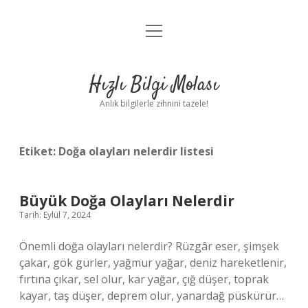
menüyü
Anasayfa
aç
Gizlilik Politikası
Hızlı Bilgi Molası
Yasal Uyarı
Anlık bilgilerle zihnini tazele!
Hakkımızda
Etiket:
Doğa olayları nelerdir listesi
Büyük Doğa Olayları Nelerdir
Tarih: Eylül 7, 2024
Önemli doğa olayları nelerdir? Rüzgâr eser, şimşek
çakar, gök gürler, yağmur yağar, deniz hareketlenir,
fırtına çıkar, sel olur, kar yağar, çığ düşer, toprak
kayar, taş düşer, deprem olur, yanardağ püskürür…