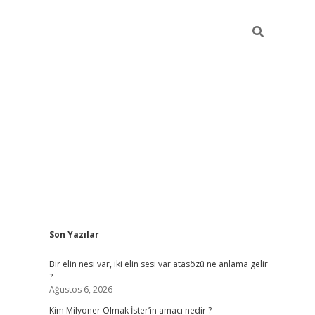
Sidebar
Son Yazılar
grandop
Bir elin nesi var, iki elin sesi var atasözü ne anlama gelir
?
Ağustos 6, 2026
Kim Milyoner Olmak İster’in amacı nedir ?