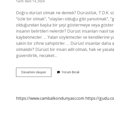
Tarih: Ekim 14, 2024
Doğru dürüst olmak ne demek? Dürüstlük, T.D.K. sö
“özle bir olmak”, “olayları olduğu gibi yansıtmak”, 
olduğundan başka bir şeyi göstermeye veya göster
insanın belirtileri nelerdir? Dürüst insanları nasıl t
kaybetmezler. … Yalan söylemezler ve kendilerine 
sakin bir zihne sahiptirler. … Dürüst insanlar daha a
olmalıdır? Dürüst bir insan adil olmalı, hak ve yasala
güvenilirlik, nezaket…
Doğru
Devamını okuyun
Yorum Bırak
Ve
Dürüst
Olmak
Ne
Demek
https://www.cambalkondunyasi.com
https://gudu.c