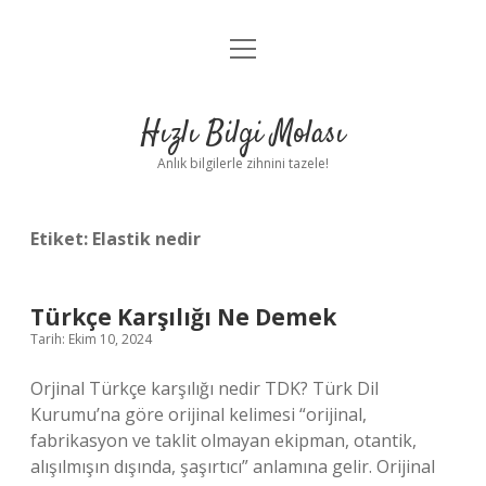
menüyü
Anasayfa
aç
Gizlilik Politikası
Hızlı Bilgi Molası
Yasal Uyarı
Anlık bilgilerle zihnini tazele!
Hakkımızda
Etiket:
Elastik nedir
Türkçe Karşılığı Ne Demek
Tarih: Ekim 10, 2024
Orjinal Türkçe karşılığı nedir TDK? Türk Dil
Kurumu’na göre orijinal kelimesi “orijinal,
fabrikasyon ve taklit olmayan ekipman, otantik,
alışılmışın dışında, şaşırtıcı” anlamına gelir. Orijinal