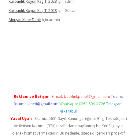
Kurbanlık Koyun Kaç Tl 2023
için
admin
Kurbanlık Koyun Kaç Tl 2023
için
Gülcan
Alıngan Kime Denir
için
admin
grandoperabet
Reklam ve İletişim:
E-mail:
backlinkpaneli@gmail.com
Teams:
forumhizmeti@gmail.com
Whatsapp: 0262 606 0 726
Telegram:
@karabul
Yasal Uyarı:
Sitemiz, 5651 Sayılı Kanun gereğince Bilgi Teknolojileri
ve İletişim Kurumu (BTK) tarafından onaylanmış bir Yer Sağlayıcı
olarak hizmet vermektedir. Bu nedenle, sitedeki içerikleri proaktif