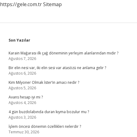
https://gele.com.tr
Sitemap
Sidebar
Son Yazılar
Karain Mağarası ilk çağ döneminin yerleşim alanlarından mıdır ?
Ağustos 7, 2026
Bir elin nesi var, iki elin sesi var atasözü ne anlama gelir ?
Ağustos 6, 2026
Kim Milyoner Olmak İster’in amacı nedir ?
Ağustos 5, 2026
Avans hesap iyi mi ?
Ağustos 4, 2026
4 gün buzdolabında duran kıyma bozulur mu ?
Ağustos 3, 2026
İşlem öncesi dönemin özellikleri nelerdir ?
Temmuz 30, 2026