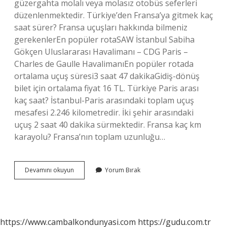
güzergahta molalı veya molasız otobüs seferleri
düzenlenmektedir. Türkiye’den Fransa’ya gitmek kaç
saat sürer? Fransa uçuşları hakkında bilmeniz
gerekenlerEn popüler rotaSAW İstanbul Sabiha
Gökçen Uluslararası Havalimanı – CDG Paris –
Charles de Gaulle HavalimanıEn popüler rotada
ortalama uçuş süresi3 saat 47 dakikaGidiş-dönüş
bilet için ortalama fiyat 16 TL. Türkiye Paris arası
kaç saat? İstanbul-Paris arasındaki toplam uçuş
mesafesi 2.246 kilometredir. İki şehir arasındaki
uçuş 2 saat 40 dakika sürmektedir. Fransa kaç km
karayolu? Fransa’nın toplam uzunluğu…
Fransa
Devamını okuyun
Yorum Bırak
Türkiye
Otobüsle
Kaç
Saat
https://www.cambalkondunyasi.com
https://gudu.com.tr