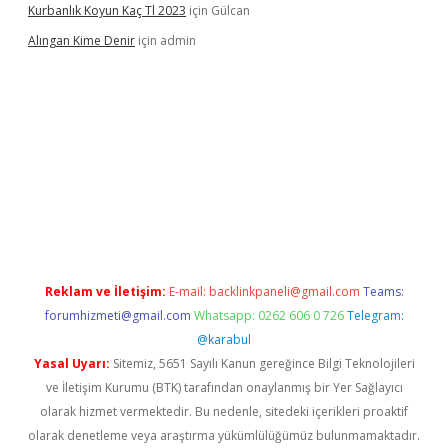
Kurbanlık Koyun Kaç Tl 2023
için
Gülcan
Alıngan Kime Denir
için
admin
et
Reklam ve İletişim:
E-mail:
backlinkpaneli@gmail.com
Teams:
forumhizmeti@gmail.com
Whatsapp: 0262 606 0 726
Telegram:
@karabul
Yasal Uyarı:
Sitemiz, 5651 Sayılı Kanun gereğince Bilgi Teknolojileri
ve İletişim Kurumu (BTK) tarafından onaylanmış bir Yer Sağlayıcı
olarak hizmet vermektedir. Bu nedenle, sitedeki içerikleri proaktif
olarak denetleme veya araştırma yükümlülüğümüz bulunmamaktadır.