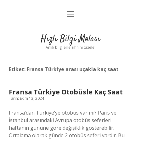
menüyü
Anasayfa
aç
Gizlilik Politikası
Hızlı Bilgi Molası
Yasal Uyarı
Anlık bilgilerle zihnini tazele!
Hakkımızda
Etiket:
Fransa Türkiye arası uçakla kaç saat
Fransa Türkiye Otobüsle Kaç Saat
Tarih: Ekim 13, 2024
Fransa’dan Türkiye’ye otobüs var mı? Paris ve
İstanbul arasındaki Avrupa otobüs seferleri
haftanın gününe göre değişiklik gösterebilir.
Ortalama olarak günde 2 otobüs seferi vardır. Bu