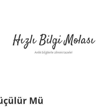
Hızlı Bilgi Molası
Anlık bilgilerle zihnini tazele!
üçülür Mü