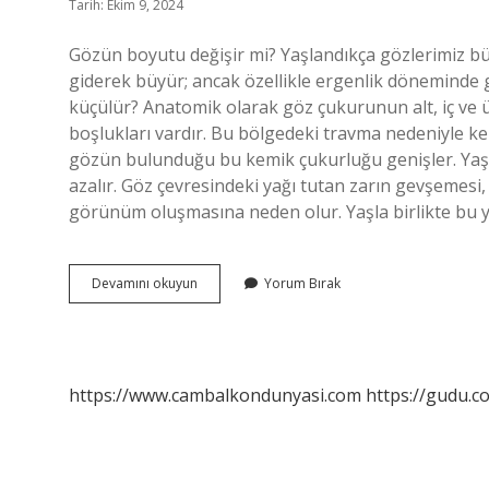
Tarih: Ekim 9, 2024
Gözün boyutu değişir mi? Yaşlandıkça gözlerimiz büyür
giderek büyür; ancak özellikle ergenlik döneminde 
küçülür? Anatomik olarak göz çukurunun alt, iç ve üs
boşlukları vardır. Bu bölgedeki travma nedeniyle kemi
gözün bulunduğu bu kemik çukurluğu genişler. Yaşl
azalır. Göz çevresindeki yağı tutan zarın gevşemesi,
görünüm oluşmasına neden olur. Yaşla birlikte bu y
Büyüdükçe
Devamını okuyun
Yorum Bırak
Gözler
Küçülür
Mü
https://www.cambalkondunyasi.com
https://gudu.c