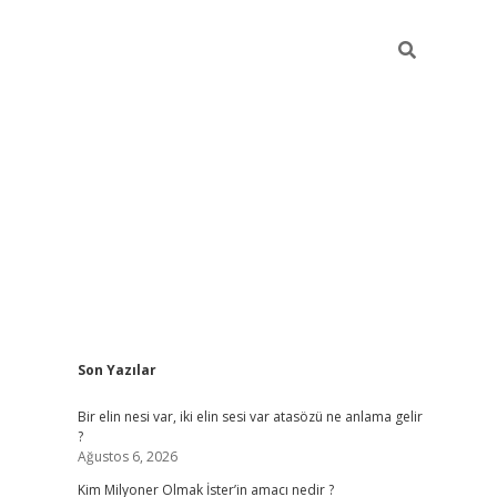
Sidebar
Son Yazılar
grandope
Bir elin nesi var, iki elin sesi var atasözü ne anlama gelir
?
Ağustos 6, 2026
Kim Milyoner Olmak İster’in amacı nedir ?