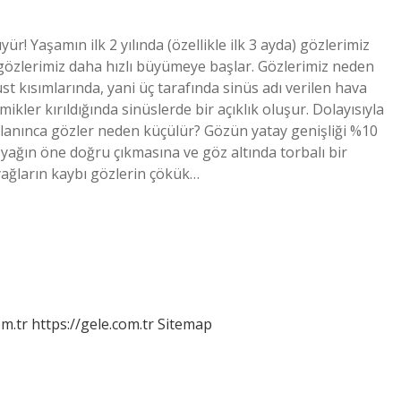
! Yaşamın ilk 2 yılında (özellikle ilk 3 ayda) gözlerimiz
gözlerimiz daha hızlı büyümeye başlar. Gözlerimiz neden
t kısımlarında, yani üç tarafında sinüs adı verilen hava
kler kırıldığında sinüslerde bir açıklık oluşur. Dolayısıyla
anınca gözler neden küçülür? Gözün yatay genişliği %10
 yağın öne doğru çıkmasına ve göz altında torbalı bir
ağların kaybı gözlerin çökük…
om.tr
https://gele.com.tr
Sitemap