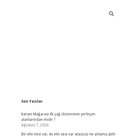
Sidebar
Son Yazılar
grandop
Karain Mağarası ilk çağ döneminin yerleşim
alanlarından mıdır ?
Ağustos 7, 2026
Bir elin nesi var, iki elin sesi var atasözü ne anlama gelir