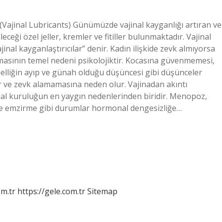
ar (Vajinal Lubricants) Günümüzde vajinal kayganlığı artıran ve
ceği özel jeller, kremler ve fitiller bulunmaktadır. Vajinal
inal kayganlaştırıcılar” denir. Kadın ilişkide zevk almıyorsa
amasının temel nedeni psikolojiktir. Kocasına güvenmemesi,
elliğin ayıp ve günah olduğu düşüncesi gibi düşünceler
r ve zevk alamamasına neden olur. Vajinadan akıntı
nal kuruluğun en yaygın nedenlerinden biridir. Menopoz,
ve emzirme gibi durumlar hormonal dengesizliğe…
om.tr
https://gele.com.tr
Sitemap