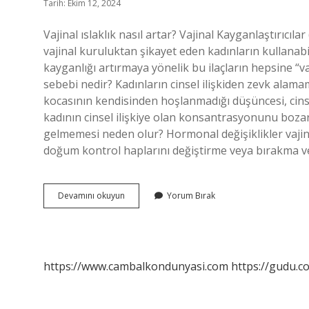
Tarih: Ekim 12, 2024
Vajinal ıslaklık nasıl artar? Vajinal Kayganlaştırıcıl
vajinal kuruluktan şikayet eden kadınların kullanabile
kayganlığı artırmaya yönelik bu ilaçların hepsine “vaj
sebebi nedir? Kadınların cinsel ilişkiden zevk alam
kocasının kendisinden hoşlanmadığı düşüncesi, cins
kadının cinsel ilişkiye olan konsantrasyonunu boza
gelmemesi neden olur? Hormonal değişiklikler vaji
doğum kontrol haplarını değiştirme veya bırakma 
Bazı
Devamını okuyun
Yorum Bırak
Kadınlar
Neden
Islanmaz
https://www.cambalkondunyasi.com
https://gudu.c