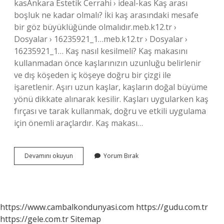
kasAnkara Estetik Cerrahi › ideal-kas Kaş arası
boşluk ne kadar olmalı? İki kaş arasındaki mesafe
bir göz büyüklüğünde olmalıdır.meb.k12.tr ›
Dosyalar › 16235921_1…meb.k12.tr › Dosyalar ›
16235921_1… Kaş nasıl kesilmeli? Kaş makasını
kullanmadan önce kaşlarınızın uzunluğu belirlenir
ve dış köşeden iç köşeye doğru bir çizgi ile
işaretlenir. Aşırı uzun kaşlar, kaşların doğal büyüme
yönü dikkate alınarak kesilir. Kaşları uygularken kaş
fırçası ve tarak kullanmak, doğru ve etkili uygulama
için önemli araçlardır. Kaş makası…
Kaş
Devamını okuyun
Yorum Bırak
Nerede
Bitmeli
https://www.cambalkondunyasi.com
https://gudu.com.tr
https://gele.com.tr
Sitemap