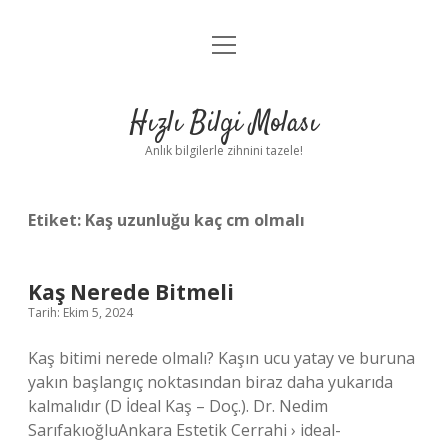
menüyü
Anasayfa
aç
Gizlilik Politikası
Hızlı Bilgi Molası
Yasal Uyarı
Anlık bilgilerle zihnini tazele!
Hakkımızda
Etiket:
Kaş uzunluğu kaç cm olmalı
Kaş Nerede Bitmeli
Tarih: Ekim 5, 2024
Kaş bitimi nerede olmalı? Kaşın ucu yatay ve buruna
yakın başlangıç ​​noktasından biraz daha yukarıda
kalmalıdır (D İdeal Kaş – Doç.). Dr. Nedim
SarıfakıoğluAnkara Estetik Cerrahi › ideal-