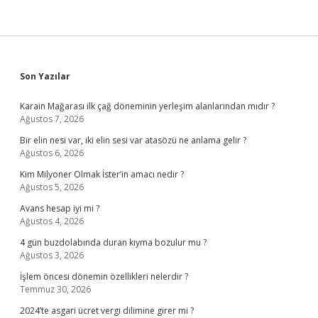
Sidebar
Son Yazılar
Karain Mağarası ilk çağ döneminin yerleşim alanlarından mıdır ?
Ağustos 7, 2026
Bir elin nesi var, iki elin sesi var atasözü ne anlama gelir ?
Ağustos 6, 2026
Kim Milyoner Olmak İster’in amacı nedir ?
Ağustos 5, 2026
Avans hesap iyi mi ?
Ağustos 4, 2026
4 gün buzdolabında duran kıyma bozulur mu ?
Ağustos 3, 2026
İşlem öncesi dönemin özellikleri nelerdir ?
Temmuz 30, 2026
2024’te asgari ücret vergi dilimine girer mi ?