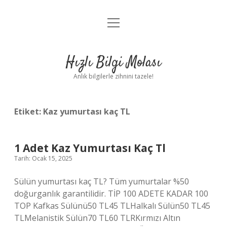
menüyü
Anasayfa
aç
Gizlilik Politikası
Hızlı Bilgi Molası
Yasal Uyarı
Anlık bilgilerle zihnini tazele!
Hakkımızda
Etiket:
Kaz yumurtası kaç TL
1 Adet Kaz Yumurtası Kaç Tl
Tarih: Ocak 15, 2025
Sülün yumurtası kaç TL? Tüm yumurtalar %50
doğurganlık garantilidir. TİP 100 ADETE KADAR 100
TOP Kafkas Sülünü50 TL45 TLHalkalı Sülün50 TL45
TLMelanistik Sülün70 TL60 TLRKırmızı Altın