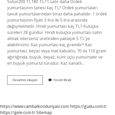
Sülün200 TL180 TL11 satır daha Ördek
yumurtasının tanesi kaç TL? Ördek yumurtaları
tavuk yumurtalarından biraz daha pahalıdır. 1 ördek
yumurtasının fiyatı 3 lira ile 5 lira arasında
değişmektedir. Hindi yumurtası kaç TL? Kuluçka
süreleri 28 gündür. Hindi kuluçka yumurtası satın
almak isterseniz üreticiden yaklaşık 5 TL’ye
alabilirsiniz. Kaz yumurtası kaç gramdır? Kaz
yumurtası, beyaz veya mat kabuklu, 70 ila 110 gram
ağırlığında, büyük, beyaz, künt üçlü yumurtadır ve
en büyük yumurta türüdür. Kaz kanatlı…
1
Devamını okuyun
Yorum Bırak
Adet
Kaz
Yumurtası
Kaç
Tl
https://www.cambalkondunyasi.com
https://gudu.com.tr
https://gele.com.tr
Sitemap