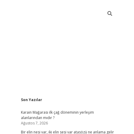
Sidebar
Son Yazılar
grandope
Karain Mağarası ilk çağ döneminin yerleşim
alanlarından mıdır ?
Ağustos 7, 2026
Bir elin nesi var, iki elin sesi var atasözü ne anlama gelir