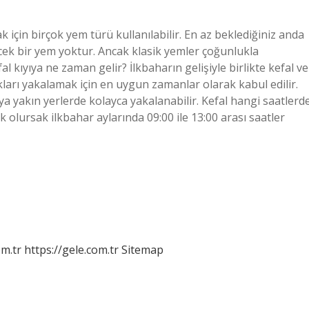
 için birçok yem türü kullanılabilir. En az beklediğiniz anda
ecek bir yem yoktur. Ancak klasik yemler çoğunlukla
al kıyıya ne zaman gelir? İlkbaharın gelişiyle birlikte kefal ve
ıkları yakalamak için en uygun zamanlar olarak kabul edilir.
ıya yakın yerlerde kolayca yakalanabilir. Kefal hangi saatlerd
ek olursak ilkbahar aylarında 09:00 ile 13:00 arası saatler
om.tr
https://gele.com.tr
Sitemap