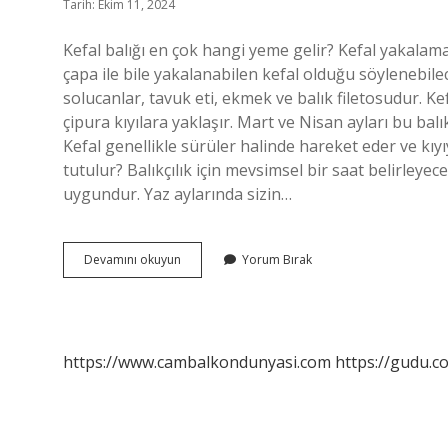
Tarih: Ekim 11, 2024
Kefal balığı en çok hangi yeme gelir? Kefal yakalamak
çapa ile bile yakalanabilen kefal olduğu söylenebil
solucanlar, tavuk eti, ekmek ve balık filetosudur. Kef
çipura kıyılara yaklaşır. Mart ve Nisan ayları bu bal
Kefal genellikle sürüler halinde hareket eder ve kıy
tutulur? Balıkçılık için mevsimsel bir saat belirleyec
uygundur. Yaz aylarında sizin…
Kefal
Devamını okuyun
Yorum Bırak
Neyi
Sever
https://www.cambalkondunyasi.com
https://gudu.c