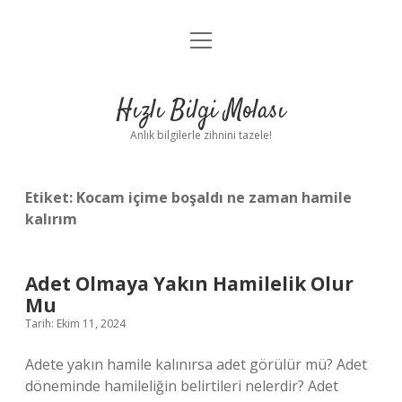
menüyü
Anasayfa
aç
Gizlilik Politikası
Hızlı Bilgi Molası
Yasal Uyarı
Anlık bilgilerle zihnini tazele!
Hakkımızda
Etiket:
Kocam içime boşaldı ne zaman hamile
kalırım
Adet Olmaya Yakın Hamilelik Olur
Mu
Tarih: Ekim 11, 2024
Adete yakın hamile kalınırsa adet görülür mü? Adet
döneminde hamileliğin belirtileri nelerdir? Adet