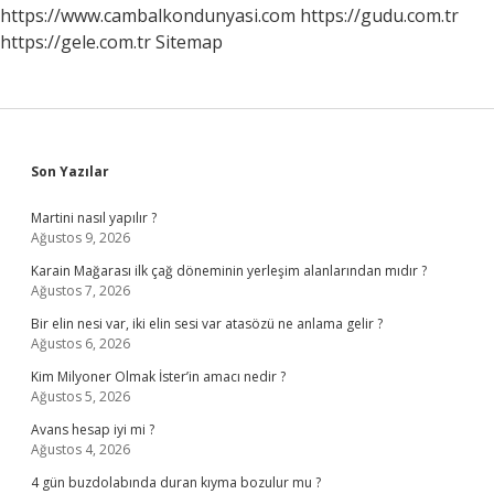
Mu
https://www.cambalkondunyasi.com
https://gudu.com.tr
https://gele.com.tr
Sitemap
Sidebar
Son Yazılar
Martini nasıl yapılır ?
Ağustos 9, 2026
Karain Mağarası ilk çağ döneminin yerleşim alanlarından mıdır ?
Ağustos 7, 2026
Bir elin nesi var, iki elin sesi var atasözü ne anlama gelir ?
Ağustos 6, 2026
Kim Milyoner Olmak İster’in amacı nedir ?
Ağustos 5, 2026
Avans hesap iyi mi ?
Ağustos 4, 2026
4 gün buzdolabında duran kıyma bozulur mu ?