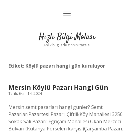
menüyü
Anasayfa
aç
Gizlilik Politikası
Hızlı Bilgi Molası
Yasal Uyarı
Anlık bilgilerle zihnini tazele!
Hakkımızda
Etiket:
Köylü pazarı hangi gün kuruluyor
Mersin Köylü Pazarı Hangi Gün
Tarih: Ekim 14, 2024
Mersin semt pazarları hangi günler? Semt
PazarlarıPazartesi Pazarı: ÇiftlikKöy Mahallesi 3250
Sokak Salı Pazarı: Eğriçam Mahallesi Okan Merzeci
Bulvarı (Kütahya Porselen karşısı)Çarşamba Pazarı: