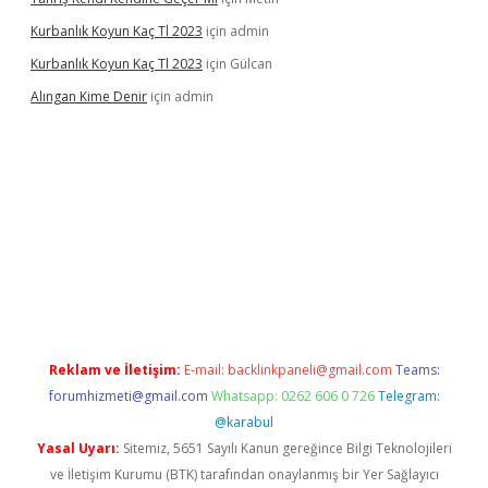
Kurbanlık Koyun Kaç Tl 2023
için
admin
Kurbanlık Koyun Kaç Tl 2023
için
Gülcan
Alıngan Kime Denir
için
admin
grandoperabet
Reklam ve İletişim:
E-mail:
backlinkpaneli@gmail.com
Teams:
forumhizmeti@gmail.com
Whatsapp: 0262 606 0 726
Telegram:
@karabul
Yasal Uyarı:
Sitemiz, 5651 Sayılı Kanun gereğince Bilgi Teknolojileri
ve İletişim Kurumu (BTK) tarafından onaylanmış bir Yer Sağlayıcı