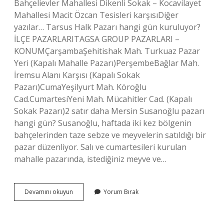
Bahçelievler Mahallesi Dikenli Sokak – Kocavilayet
Mahallesi Macit Özcan Tesisleri karşısıDiğer
yazılar… Tarsus Halk Pazarı hangi gün kuruluyor?
İLÇE PAZARLARITAGSA GROUP PAZARLARI –
KONUMÇarşambaŞehitishak Mah. Turkuaz Pazar
Yeri (Kapalı Mahalle Pazarı)PerşembeBağlar Mah.
İremsu Alanı Karşısı (Kapalı Sokak
Pazarı)CumaYeşilyurt Mah. Köroğlu
Cad.CumartesiYeni Mah. Mücahitler Cad. (Kapalı
Sokak Pazarı)2 satır daha Mersin Susanoğlu pazarı
hangi gün? Susanoğlu, haftada iki kez bölgenin
bahçelerinden taze sebze ve meyvelerin satıldığı bir
pazar düzenliyor. Salı ve cumartesileri kurulan
mahalle pazarında, istediğiniz meyve ve…
Mersin
Devamını okuyun
Yorum Bırak
Köylü
Pazarı
Hangi