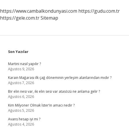
Gün
https://www.cambalkondunyasi.com
https://gudu.com.tr
https://gele.com.tr
Sitemap
Sidebar
Son Yazılar
Martini nasıl yapılır ?
Ağustos 9, 2026
Karain Mağarası ilk çağ döneminin yerleşim alanlarından mıdır ?
Ağustos 7, 2026
Bir elin nesi var, iki elin sesi var atasözü ne anlama gelir ?
Ağustos 6, 2026
Kim Milyoner Olmak İster’in amacı nedir ?
Ağustos 5, 2026
Avans hesap iyi mi ?
Ağustos 4, 2026