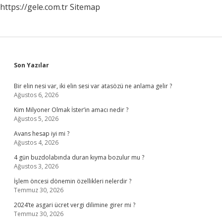
https://gele.com.tr
Sitemap
Sidebar
Son Yazılar
Bir elin nesi var, iki elin sesi var atasözü ne anlama gelir ?
Ağustos 6, 2026
Kim Milyoner Olmak İster’in amacı nedir ?
Ağustos 5, 2026
Avans hesap iyi mi ?
Ağustos 4, 2026
4 gün buzdolabında duran kıyma bozulur mu ?
Ağustos 3, 2026
İşlem öncesi dönemin özellikleri nelerdir ?
Temmuz 30, 2026
2024’te asgari ücret vergi dilimine girer mi ?
Temmuz 30, 2026