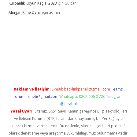
Kurbanlık Koyun Kaç Tl 2023
için
Gülcan
Alıngan Kime Denir
için
admin
grandoperabet
Reklam ve İletişim:
E-mail:
backlinkpaneli@gmail.com
Teams:
forumhizmeti@gmail.com
Whatsapp: 0262 606 0 726
Telegram:
@karabul
Yasal Uyarı:
Sitemiz, 5651 Sayılı Kanun gereğince Bilgi Teknolojileri
ve İletişim Kurumu (BTK) tarafından onaylanmış bir Yer Sağlayıcı
olarak hizmet vermektedir. Bu nedenle, sitedeki içerikleri proaktif
olarak denetleme veya araştırma yükümlülüğümüz bulunmamaktadır.