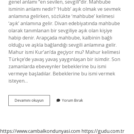
genel anlamı “en sevilen, sevgili”dir. Mahbube
isminin anlamı nedir? ‘Hubb’ aşık olmak ve sevmek
anlamına gelirken, sözlükte ‘mahbube’ kelimesi
‘aşık’ anlamına gelir. Divan edebiyatında mahbube
olarak tanımlanan bir sevgiliye aşık olan kişiye
habip denir. Arapçada mahbube, kalbinin bağlı
olduğu ve aşkla bağlandığı sevgili anlamına gelir.
Mahur ismi Kur’an’da geçiyor mu? Mahur kelimesi
Türkçe’de yavaş yavaş yaygınlaşan bir isimdir. Son
zamanlarda ebeveynler bebeklerine bu ismi
vermeye başladılar. Bebeklerine bu ismi vermek
isteyen…
Mahbub
Devamını okuyun
Yorum Bırak
Kuranda
Geçiyor
Mu
https://www.cambalkondunyasi.com
https://gudu.com.tr