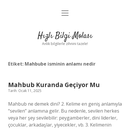
menüyü
Anasayfa
aç
Gizlilik Politikası
Hızlı Bilgi Molası
Yasal Uyarı
Anlık bilgilerle zihnini tazele!
Hakkımızda
Etiket:
Mahbube isminin anlamı nedir
Mahbub Kuranda Geçiyor Mu
Tarih: Ocak 11, 2025
Mahbub ne demek dini? 2. Kelime en geniş anlamıyla
“sevilen” anlamına gelir. Bu nedenle, sevilen herkes
veya her şey sevilebilir: peygamberler, dini liderler,
çocuklar, arkadaşlar, yiyecekler, vb. 3. Kelimenin