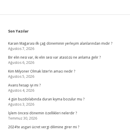
Sidebar
Son Yazılar
Karain Mağarası ilk çağ döneminin yerleşim alanlarından mıdır ?
Ağustos 7, 2026
Bir elin nesi var, iki elin sesi var atasözü ne anlama gelir ?
Ağustos 6, 2026
Kim Milyoner Olmak İster’in amacı nedir ?
Ağustos 5, 2026
Avans hesap iyi mi ?
Ağustos 4, 2026
4 gün buzdolabında duran kıyma bozulur mu ?
Ağustos 3, 2026
İşlem öncesi dönemin özellikleri nelerdir ?
Temmuz 30, 2026
2024’te asgari ücret vergi dilimine girer mi ?