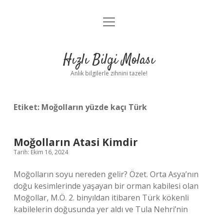
menüyü
Anasayfa
aç
Gizlilik Politikası
Hızlı Bilgi Molası
Yasal Uyarı
Anlık bilgilerle zihnini tazele!
Hakkımızda
Etiket:
Moğolların yüzde kaçı Türk
Moğolların Atasi Kimdir
Tarih: Ekim 16, 2024
Moğolların soyu nereden gelir? Özet. Orta Asya’nın
doğu kesimlerinde yaşayan bir orman kabilesi olan
Moğollar, M.Ö. 2. binyıldan itibaren Türk kökenli
kabilelerin doğusunda yer aldı ve Tula Nehri’nin