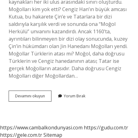
kaynakları her iki ulus arasındaki sınırı oluşturdu.
Moğolları kim yok etti? Cengiz Han’ın büyük amcası
Kutua, bu hakarete Çin’e ve Tatarlara bir dizi
saldırıyla karşılık verdi ve sonunda ona “Moğol
Herkülü” unvanını kazandırdı. Ancak 1160’ta,
ayrıntıları bilinmeyen bir dizi olay sonucunda, kuzey
Çin’in hükümdarı olan Jin Hanedanı Moğolları yendi.
Moğollar Türklerin atası mı? Moğol, daha doğrusu
Türklerin ve Cengiz hanedanının atası; Tatar ise
gerçek Moğolların atasıdır. Daha doğrusu Cengiz
Moğolları diğer Moğollardan…
Moğolların
Devamını okuyun
Yorum Bırak
Atasi
Kimdir
https://www.cambalkondunyasi.com
https://gudu.com.tr
https://gele.com.tr
Sitemap