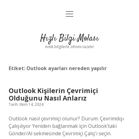
menüyü
Anasayfa
aç
Gizlilik Politikası
Hızlı Bilgi Molası
Yasal Uyarı
Anlık bilgilerle zihnini tazele!
Hakkımızda
Etiket:
Outlook ayarları nereden yapılır
Outlook Kişilerin Çevrimiçi
Olduğunu Nasıl Anlarız
Tarih: Ekim 14, 2024
Outlook nasıl çevrimiçi olunur? Durum: Çevrimdışı
Çalışılıyor Yeniden bağlanmak için Outlook’taki
Gönder/Al sekmesinde Çevrimiçi Çalış’ı seçin.