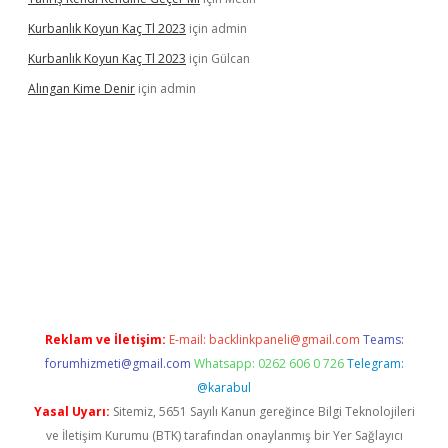
Kurbanlık Koyun Kaç Tl 2023
için
admin
Kurbanlık Koyun Kaç Tl 2023
için
Gülcan
Alıngan Kime Denir
için
admin
grandoperabet
Reklam ve İletişim:
E-mail:
backlinkpaneli@gmail.com
Teams:
forumhizmeti@gmail.com
Whatsapp: 0262 606 0 726
Telegram:
@karabul
Yasal Uyarı:
Sitemiz, 5651 Sayılı Kanun gereğince Bilgi Teknolojileri
ve İletişim Kurumu (BTK) tarafından onaylanmış bir Yer Sağlayıcı