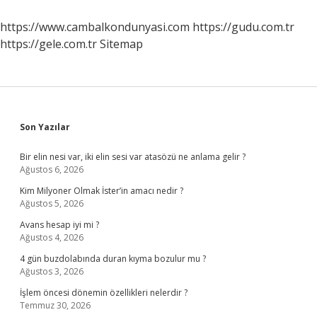
Nasıl
Anlarız
https://www.cambalkondunyasi.com
https://gudu.com.tr
https://gele.com.tr
Sitemap
Sidebar
Son Yazılar
Bir elin nesi var, iki elin sesi var atasözü ne anlama gelir ?
Ağustos 6, 2026
Kim Milyoner Olmak İster’in amacı nedir ?
Ağustos 5, 2026
Avans hesap iyi mi ?
Ağustos 4, 2026
4 gün buzdolabında duran kıyma bozulur mu ?
Ağustos 3, 2026
İşlem öncesi dönemin özellikleri nelerdir ?
Temmuz 30, 2026