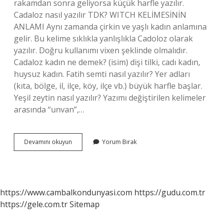
rakamdan sonra geliyorsa küçük harfle yazılır.
Cadaloz nasıl yazılır TDK? WITCH KELİMESİNİN
ANLAMI Aynı zamanda çirkin ve yaşlı kadın anlamına
gelir. Bu kelime sıklıkla yanlışlıkla Cadoloz olarak
yazılır. Doğru kullanımı vixen şeklinde olmalıdır.
Cadaloz kadın ne demek? (isim) dişi tilki, cadı kadın,
huysuz kadın. Fatih semti nasıl yazılır? Yer adları
(kıta, bölge, il, ilçe, köy, ilçe vb.) büyük harfle başlar.
Yeşil zeytin nasıl yazılır? Yazımı değiştirilen kelimeler
arasında “unvan”,…
Cadaloz
Devamını okuyun
Yorum Bırak
Nasil
Yazilir
https://www.cambalkondunyasi.com
https://gudu.com.tr
https://gele.com.tr
Sitemap