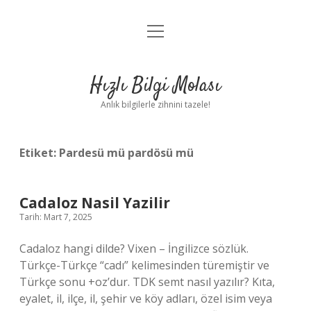
menüyü
Anasayfa
aç
Gizlilik Politikası
Hızlı Bilgi Molası
Yasal Uyarı
Anlık bilgilerle zihnini tazele!
Hakkımızda
Etiket:
Pardesü mü pardösü mü
Cadaloz Nasil Yazilir
Tarih: Mart 7, 2025
Cadaloz hangi dilde? Vixen – İngilizce sözlük.
Türkçe-Türkçe “cadı” kelimesinden türemiştir ve
Türkçe sonu +oz’dur. TDK semt nasıl yazılır? Kıta,
eyalet, il, ilçe, il, şehir ve köy adları, özel isim veya