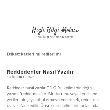
menüyü
Anasayfa
aç
Gizlilik Politikası
Hızlı Bilgi Molası
Yasal Uyarı
Anlık bilgilerle zihnini tazele!
Hakkımızda
Etiket:
Retleri mi redleri mi
Reddedenler Nasıl Yazılır
Tarih: Ekim 11, 2024
Reddeder nasıl yazılır TDK? Bu kelimenin doğru
yazımı “reddetmek”tir. Bir durumu veya kendisine
verilen bir şeyi kabul etmeyi reddetmek, reddetme
olarak ifade edilir. Ünsüzlerin kelimenin ortasında