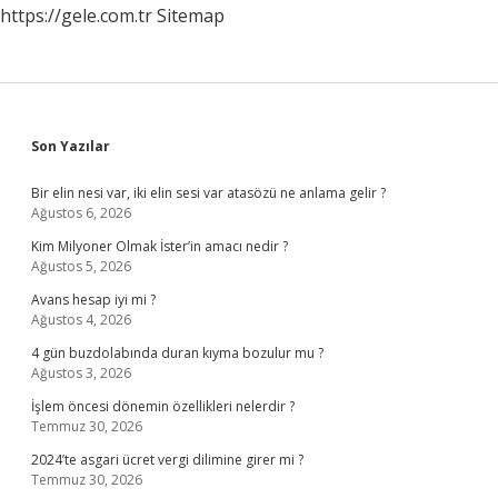
https://gele.com.tr
Sitemap
Sidebar
Son Yazılar
Bir elin nesi var, iki elin sesi var atasözü ne anlama gelir ?
Ağustos 6, 2026
Kim Milyoner Olmak İster’in amacı nedir ?
Ağustos 5, 2026
Avans hesap iyi mi ?
Ağustos 4, 2026
4 gün buzdolabında duran kıyma bozulur mu ?
Ağustos 3, 2026
İşlem öncesi dönemin özellikleri nelerdir ?
Temmuz 30, 2026
2024’te asgari ücret vergi dilimine girer mi ?
Temmuz 30, 2026