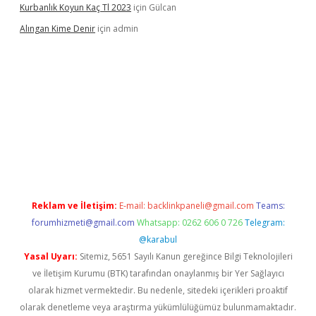
Kurbanlık Koyun Kaç Tl 2023
için
Gülcan
Alıngan Kime Denir
için
admin
grandoperabet
Reklam ve İletişim:
E-mail:
backlinkpaneli@gmail.com
Teams:
forumhizmeti@gmail.com
Whatsapp: 0262 606 0 726
Telegram:
@karabul
Yasal Uyarı:
Sitemiz, 5651 Sayılı Kanun gereğince Bilgi Teknolojileri
ve İletişim Kurumu (BTK) tarafından onaylanmış bir Yer Sağlayıcı
olarak hizmet vermektedir. Bu nedenle, sitedeki içerikleri proaktif
olarak denetleme veya araştırma yükümlülüğümüz bulunmamaktadır.