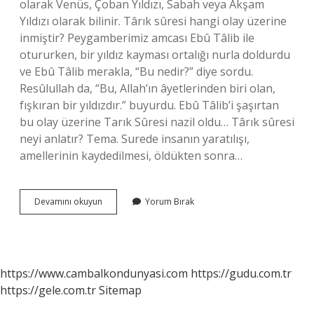
olarak Venüs, Çoban Yıldızı, Sabah veya Akşam
Yıldızı olarak bilinir. Târık sûresi hangi olay üzerine
inmiştir? Peygamberimiz amcası Ebû Tâlib ile
otururken, bir yıldız kayması ortalığı nurla doldurdu
ve Ebû Tâlib merakla, “Bu nedir?” diye sordu.
Resûlullah da, “Bu, Allah’ın âyetlerinden biri olan,
fışkıran bir yıldızdır.” buyurdu. Ebû Tâlib’i şaşırtan
bu olay üzerine Tarık Sûresi nazil oldu… Târık sûresi
neyi anlatır? Tema. Surede insanın yaratılışı,
amellerinin kaydedilmesi, öldükten sonra…
Islamda
Devamını okuyun
Yorum Bırak
Târık
Nedir
https://www.cambalkondunyasi.com
https://gudu.com.tr
https://gele.com.tr
Sitemap