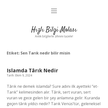
menüyü
Anasayfa
aç
Gizlilik Politikası
Hızlı Bilgi Molası
Yasal Uyarı
Anlık bilgilerle zihnini tazele!
Hakkımızda
Etiket:
Sen Tarık nedir bilir misin
Islamda Târık Nedir
Tarih: Ekim 9, 2024
Târık ne demek islamda? Sure adını ilk ayetteki “et-
Tarık” kelimesinden alır. Târık, sert vuran, sert
vuran ve gece gelen bir şey anlamına gelir. Kuranda
geçen târık yıldızı nedir? Tarık Venüs’tür, geleneksel