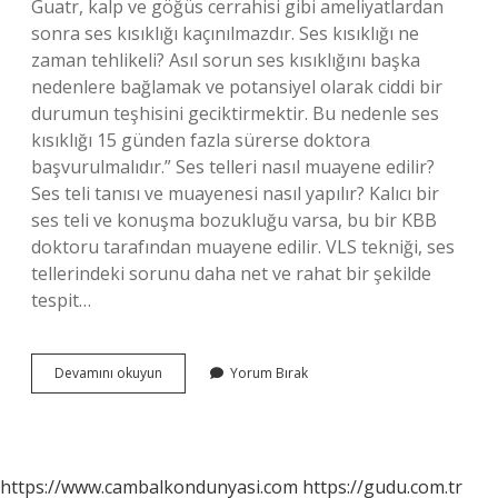
Guatr, kalp ve göğüs cerrahisi gibi ameliyatlardan
sonra ses kısıklığı kaçınılmazdır. Ses kısıklığı ne
zaman tehlikeli? Asıl sorun ses kısıklığını başka
nedenlere bağlamak ve potansiyel olarak ciddi bir
durumun teşhisini geciktirmektir. Bu nedenle ses
kısıklığı 15 günden fazla sürerse doktora
başvurulmalıdır.” Ses telleri nasıl muayene edilir?
Ses teli tanısı ve muayenesi nasıl yapılır? Kalıcı bir
ses teli ve konuşma bozukluğu varsa, bu bir KBB
doktoru tarafından muayene edilir. VLS tekniği, ses
tellerindeki sorunu daha net ve rahat bir şekilde
tespit…
Ses
Devamını okuyun
Yorum Bırak
Kısıklığı
Için
Hangi
Doktora
Gidilir
https://www.cambalkondunyasi.com
https://gudu.com.tr