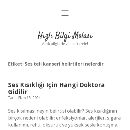
menüyü
Anasayfa
aç
Gizlilik Politikası
Hızlı Bilgi Molası
Yasal Uyarı
Anlık bilgilerle zihnini tazele!
Hakkımızda
Etiket:
Ses teli kanseri belirtileri nelerdir
Ses Kısıklığı Için Hangi Doktora
Gidilir
Tarih: Ekim 13, 2024
Ses kısılması neyin belirtisi olabilir? Ses kısıklığının
birçok nedeni olabilir: enfeksiyonlar, alerjiler, sigara
kullanımı, reflü, öksürük ve yüksek sesle konuşma.