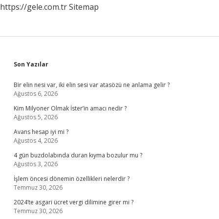
https://gele.com.tr
Sitemap
Sidebar
Son Yazılar
Bir elin nesi var, iki elin sesi var atasözü ne anlama gelir ?
Ağustos 6, 2026
Kim Milyoner Olmak İster’in amacı nedir ?
Ağustos 5, 2026
Avans hesap iyi mi ?
Ağustos 4, 2026
4 gün buzdolabında duran kıyma bozulur mu ?
Ağustos 3, 2026
İşlem öncesi dönemin özellikleri nelerdir ?
Temmuz 30, 2026
2024’te asgari ücret vergi dilimine girer mi ?
Temmuz 30, 2026