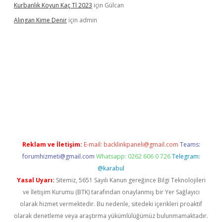
Kurbanlık Koyun Kaç Tl 2023
için
Gülcan
Alıngan Kime Denir
için
admin
grandoperabet
Reklam ve İletişim:
E-mail:
backlinkpaneli@gmail.com
Teams:
forumhizmeti@gmail.com
Whatsapp: 0262 606 0 726
Telegram:
@karabul
Yasal Uyarı:
Sitemiz, 5651 Sayılı Kanun gereğince Bilgi Teknolojileri
ve İletişim Kurumu (BTK) tarafından onaylanmış bir Yer Sağlayıcı
olarak hizmet vermektedir. Bu nedenle, sitedeki içerikleri proaktif
olarak denetleme veya araştırma yükümlülüğümüz bulunmamaktadır.