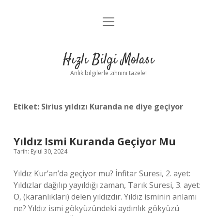
menüyü
Anasayfa
aç
Gizlilik Politikası
Hızlı Bilgi Molası
Yasal Uyarı
Anlık bilgilerle zihnini tazele!
Hakkımızda
Etiket:
Sirius yıldızı Kuranda ne diye geçiyor
Yıldız Ismi Kuranda Geçiyor Mu
Tarih: Eylül 30, 2024
Yıldız Kur’an’da geçiyor mu? İnfitar Suresi, 2. ayet:
Yıldızlar dağılıp yayıldığı zaman, Tarık Suresi, 3. ayet:
O, (karanlıkları) delen yıldızdır. Yıldız isminin anlamı
ne? Yıldız ismi gökyüzündeki aydınlık gökyüzü