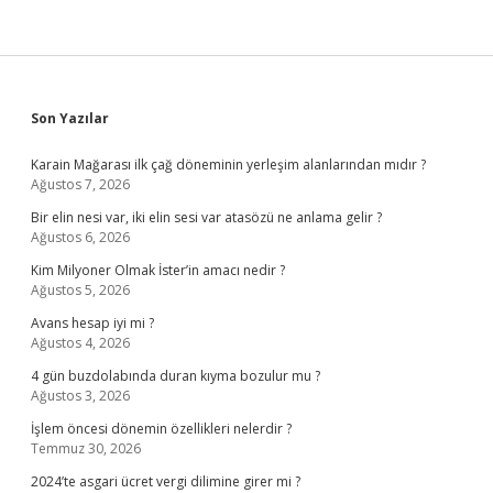
Sidebar
Son Yazılar
Karain Mağarası ilk çağ döneminin yerleşim alanlarından mıdır ?
Ağustos 7, 2026
Bir elin nesi var, iki elin sesi var atasözü ne anlama gelir ?
Ağustos 6, 2026
Kim Milyoner Olmak İster’in amacı nedir ?
Ağustos 5, 2026
Avans hesap iyi mi ?
Ağustos 4, 2026
4 gün buzdolabında duran kıyma bozulur mu ?
Ağustos 3, 2026
İşlem öncesi dönemin özellikleri nelerdir ?
Temmuz 30, 2026
2024’te asgari ücret vergi dilimine girer mi ?