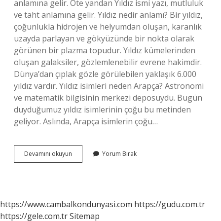
anlamına gelir. Öte yandan Yıldız ismi yazı, mutluluk
ve taht anlamına gelir. Yıldız nedir anlamı? Bir yıldız,
çoğunlukla hidrojen ve helyumdan oluşan, karanlık
uzayda parlayan ve gökyüzünde bir nokta olarak
görünen bir plazma topudur. Yıldız kümelerinden
oluşan galaksiler, gözlemlenebilir evrene hakimdir.
Dünya’dan çıplak gözle görülebilen yaklaşık 6.000
yıldız vardır. Yıldız isimleri neden Arapça? Astronomi
ve matematik bilgisinin merkezi deposuydu. Bugün
duyduğumuz yıldız isimlerinin çoğu bu metinden
geliyor. Aslında, Arapça isimlerin çoğu…
Yıldız
Devamını okuyun
Yorum Bırak
Ismi
Kuranda
Geçiyor
Mu
https://www.cambalkondunyasi.com
https://gudu.com.tr
https://gele.com.tr
Sitemap