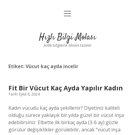
menüyü
Anasayfa
aç
Gizlilik Politikası
Hızlı Bilgi Molası
Yasal Uyarı
Anlık bilgilerle zihnini tazele!
Hakkımızda
Etiket:
Vücut kaç ayda incelir
Fit Bir Vücut Kaç Ayda Yapılır Kadın
Tarih: Eylül 6, 2024
Kadın vücudu kaç ayda şekillenir? Diyetiniz kaliteli
olduğu sürece yaklaşık bir yılda güzel bir vücut inşa
edebilirsiniz. Elbette ilk birkaç ayda (3-6 ay) gözle
görülür değişiklikler görülebilir, ancak “vücut inşa