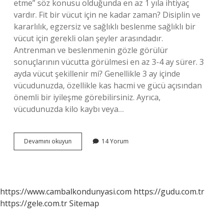
etme” söz konusu olduğunda en az 1 yıla ihtiyaç
vardır. Fit bir vücut için ne kadar zaman? Disiplin ve
kararlılık, egzersiz ve sağlıklı beslenme sağlıklı bir
vücut için gerekli olan şeyler arasındadır.
Antrenman ve beslenmenin gözle görülür
sonuçlarının vücutta görülmesi en az 3-4 ay sürer. 3
ayda vücut şekillenir mi? Genellikle 3 ay içinde
vücudunuzda, özellikle kas hacmi ve gücü açısından
önemli bir iyileşme görebilirsiniz. Ayrıca,
vücudunuzda kilo kaybı veya…
Fit
Devamını okuyun
14 Yorum
Bir
Vücut
Kaç
Ayda
Yapılır
https://www.cambalkondunyasi.com
https://gudu.com.tr
Kadın
https://gele.com.tr
Sitemap