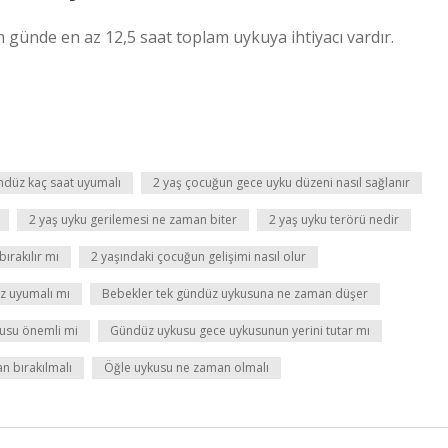
in günde en az 12,5 saat toplam uykuya ihtiyacı vardır.
ndüz kaç saat uyumalı
2 yaş çocuğun gece uyku düzeni nasıl sağlanır
2 yaş uyku gerilemesi ne zaman biter
2 yaş uyku terörü nedir
ırakılır mı
2 yaşındaki çocuğun gelişimi nasıl olur
z uyumalı mı
Bebekler tek gündüz uykusuna ne zaman düşer
usu önemli mi
Gündüz uykusu gece uykusunun yerini tutar mı
 bırakılmalı
Öğle uykusu ne zaman olmalı