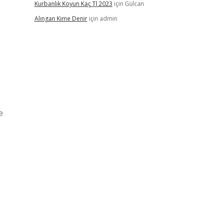
Kurbanlık Koyun Kaç Tl 2023
için
Gülcan
Alıngan Kime Denir
için
admin
e