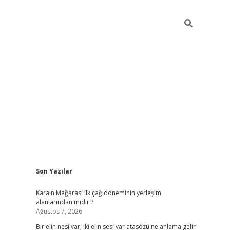
Sidebar
Son Yazılar
grandoperabet
Karain Mağarası ilk çağ döneminin yerleşim
alanlarından mıdır ?
Ağustos 7, 2026
Bir elin nesi var, iki elin sesi var atasözü ne anlama gelir