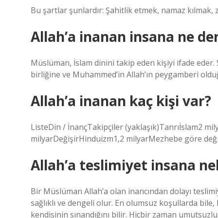
Bu şartlar şunlardır: Şahitlik etmek, namaz kılmak,
Allah’a inanan insana ne de
Müslüman, İslam dinini takip eden kişiyi ifade eder. S
birliğine ve Muhammed’in Allah’ın peygamberi olduğu
Allah’a inanan kaç kişi var?
ListeDin / İnançTakipçiler (yaklaşık)Tanrıİslam2 mily
milyarDeğişirHinduizm1,2 milyarMezhebe göre değ
Allah’a teslimiyet insana ne
Bir Müslüman Allah’a olan inancından dolayı teslimi
sağlıklı ve dengeli olur. En olumsuz koşullarda bile, 
kendisinin sınandığını bilir. Hiçbir zaman umutsuz