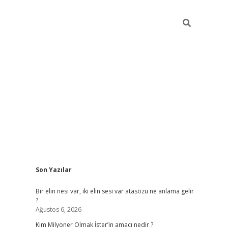
Sidebar
Son Yazılar
grandoperabet
Bir elin nesi var, iki elin sesi var atasözü ne anlama gelir
?
Ağustos 6, 2026
Kim Milyoner Olmak İster’in amacı nedir ?