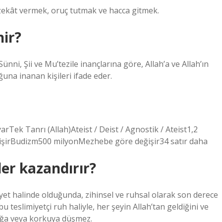
 zekât vermek, oruç tutmak ve hacca gitmek.
nir?
ünni, Şii ve Mu’tezile inançlarına göre, Allah’a ve Allah’ın
na inanan kişileri ifade eder.
arTek Tanrı (Allah)Ateist / Deist / Agnostik / Ateist1,2
işirBudizm500 milyonMezhebe göre değişir34 satır daha
ler kazandırır?
yet halinde olduğunda, zihinsel ve ruhsal olarak son derece
bu teslimiyetçi ruh haliyle, her şeyin Allah’tan geldiğini ve
luğa veya korkuya düşmez.