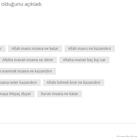
 olduğunu açıkladı.
er
Allah inancı insana ne katar
Allah inancı ne kazandırır
Allaha inanan insana ne denir
Allaha inanan kaç kişi var
a inanmak insana ne kazandırır
insana neler kazandırır
Allahı bilmek bize ne kazandırır
maya ihtiyaç duyar
Kuran insana ne katar