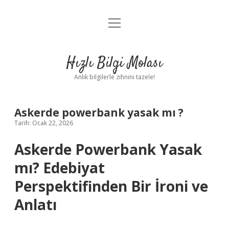
menüyü
Anasayfa
aç
Gizlilik Politikası
Hızlı Bilgi Molası
Yasal Uyarı
Anlık bilgilerle zihnini tazele!
Hakkımızda
Askerde powerbank yasak mı ?
Tarih: Ocak 22, 2026
Askerde Powerbank Yasak
mı? Edebiyat
Perspektifinden Bir İroni ve
Anlatı