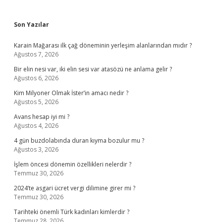
Sidebar
Son Yazılar
Karain Mağarası ilk çağ döneminin yerleşim alanlarından mıdır ?
Ağustos 7, 2026
Bir elin nesi var, iki elin sesi var atasözü ne anlama gelir ?
Ağustos 6, 2026
Kim Milyoner Olmak İster’in amacı nedir ?
Ağustos 5, 2026
Avans hesap iyi mi ?
Ağustos 4, 2026
4 gün buzdolabında duran kıyma bozulur mu ?
Ağustos 3, 2026
İşlem öncesi dönemin özellikleri nelerdir ?
Temmuz 30, 2026
2024’te asgari ücret vergi dilimine girer mi ?
Temmuz 30, 2026
Tarihteki önemli Türk kadınları kimlerdir ?
Temmuz 28, 2026