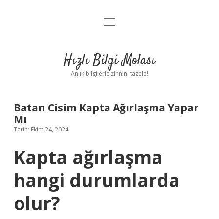
menüyü
Anasayfa
aç
Gizlilik Politikası
Hızlı Bilgi Molası
Yasal Uyarı
Anlık bilgilerle zihnini tazele!
Hakkımızda
Batan Cisim Kapta Ağırlaşma Yapar
Mı
Tarih: Ekim 24, 2024
Kapta ağırlaşma
hangi durumlarda
olur?