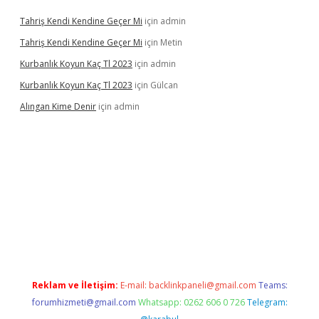
Tahriş Kendi Kendine Geçer Mi
için
admin
Tahriş Kendi Kendine Geçer Mi
için
Metin
Kurbanlık Koyun Kaç Tl 2023
için
admin
Kurbanlık Koyun Kaç Tl 2023
için
Gülcan
Alıngan Kime Denir
için
admin
abet
Reklam ve İletişim:
E-mail:
backlinkpaneli@gmail.com
Teams:
forumhizmeti@gmail.com
Whatsapp: 0262 606 0 726
Telegram: