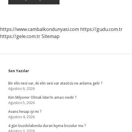
https://www.cambalkondunyasi.com
https://gudu.com.tr
https://gele.com.tr
Sitemap
Sidebar
Son Yazılar
Bir elin nesi var, iki elin sesi var atasözü ne anlama gelir ?
Ağustos 6, 2026
Kim Milyoner Olmak İster’in amacı nedir ?
Ağustos 5, 2026
Avans hesap iyi mi ?
Ağustos 4, 2026
4 gün buzdolabında duran kıyma bozulur mu ?
Ağustos 3, 2026