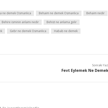
a ne demek Osmanlıca
Behaim ne demek Osmanlıca
Behaim nedir
Behire isminin anlamı nedir
Behist ne anlama gelir
ek
Gebr ne demek Osmanlıca
Habab ne demek
Sonraki Yaz
Fevt Eylemek Ne Deme