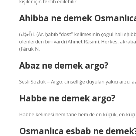
kişiler için tercih edilebilir.
Ahibba ne demek Osmanlıc
(ﺁﺣﺒّﺎﺀ) i. (Ar. ḥabīb “dost” kelimesinin çoğul hali eḥibbā’) Dostlar, tanıdıklar, tanıdıklarımız: Senin için yaşayan, yeni
ölenlerden biri vardı (Ahmet Râsim). Herkes, akrabala
(Fâruk N.
Abaz ne demek argo?
Sesli Sözlük – Argo: cinselliğe duyulan yakıcı arzu; az
Habbe ne demek argo?
Habbe kelimesi hem tane hem de en küçük, en küçü
Osmanlıca esbab ne demek