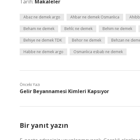
Tarih:
Makaleler
Abaz ne demek argo
Ahbar ne demek Osmanlıca
Ahibb
Beham ne demek
Behîc ne demek
Behim ne demek
Behiye ne demek TDK
Behor ne demek
Behzan ne dem
Habbe ne demek argo
Osmanlıca esbab ne demek
Önceki Yazı
Gelir Beyannamesi Kimleri Kapsıyor
Bir yanıt yazın