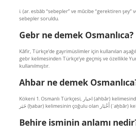
i. (ar. esbāb “sebepler” ve mūcibe “gerektiren şey”
sebepler soruldu.
Gebr ne demek Osmanlıca?
Kâfir, Türkçe’de gayrimüslimler için kullanılan aşağ
gebr kelimesinden Türkçe’ye geçmiş ve özellikle Yu
kullanılmıştır.
Ahbar ne demek Osmanlıca
Kökeni 1. Osmanlı Türkçesi, اخبار‎ (ahbâr) kelimesinden ödünç alınmıştır. Bu Osmanlı Türkçesi kelimesi, Arapça
خَبَر‎ (ḫabar) kelimesinin
Behire isminin anlamı nedir