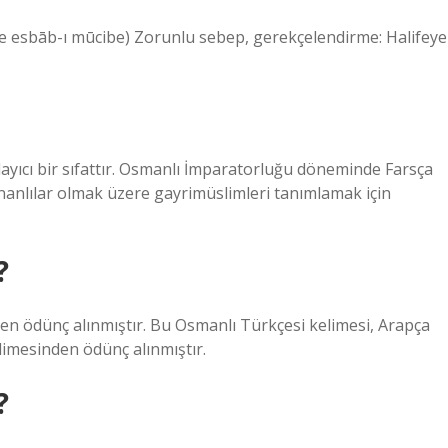
 ve esbāb-ı mūcibe) Zorunlu sebep, gerekçelendirme: Halifeye
ılayıcı bir sıfattır. Osmanlı İmparatorluğu döneminde Farsça
nanlılar olmak üzere gayrimüslimleri tanımlamak için
?
 çoğulu olan أَخْبَار‎ (ʾaḫbār) kelimesinden ödünç alınmıştır.
?