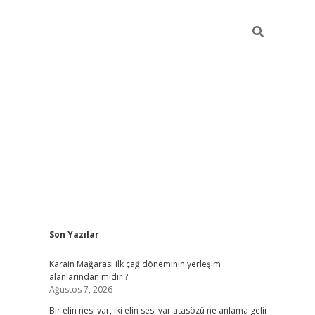
Sidebar
Son Yazılar
grandoperabet
Karain Mağarası ilk çağ döneminin yerleşim
alanlarından mıdır ?
Ağustos 7, 2026
Bir elin nesi var, iki elin sesi var atasözü ne anlama gelir