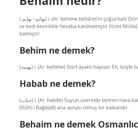
Behaim nedir?
( ﺑﻬﺎﺋﻢ– ﺑﻬﺎﻳﻢ) i. (Ar. behіme behā’im’in çoğul hali) Dört ayaklı hayvanlar: Behâyim de hesaba katılmamıştır / köpek
ve kedi kesinlikle hesaba katılmamıştır (İzzet Molla
kalmıştır.
Behim ne demek?
(ﺑﻬﻴﻤﻪ) i. (Ar. behîme) Dört ayaklı hayvan: Eh, b
Habab ne demek?
(ﺣﺒﺎﺏ) i. (Ar. habāb) Suyun üzerinde beliren hava kabarcığı: Def’-i tîr-i gussa-i devrân için şarap kadehi / Habâbın
(Rûhî-i Bağdadî) ana aynası olmuş bir kalkandır.
Behaim ne demek Osmanlıc