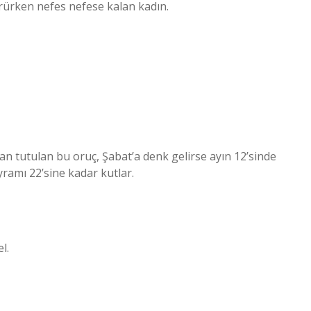
 yürürken nefes nefese kalan kadın.
dan tutulan bu oruç, Şabat’a denk gelirse ayın 12’sinde
ayramı 22’sine kadar kutlar.
l.