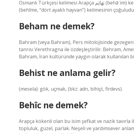
Osmanlı Türkçesi kelimesi Arapça بَهَائِم‎ (behāʾim) kelimesinden ödünç alınmış bir kelimedir. Arapça kelime بَهِيمَة‎
(behīme, “dört ayaklı hayvan”) kelimesinin çoğuludu
Beham ne demek?
Bahram (veya Bahram), Pers mitolojisinde gezegenler
tanrısı Verethragna ile özdeşleştirilir. Behram, Ame
Bahram, İran kültüründe yaygın olarak kullanılan bir
Behist ne anlama gelir?
(mesela): gök, uçmak, (bkz: adn, bihişt, firdevs).
Behîc ne demek?
Arapça kökenli olan bu isim şefkat ve nazik tavırla ili
topluluk, güzel, parlak. Neşeli ve yardımsever anlamı 