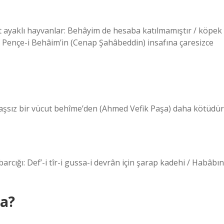
). Pençe-i Behâim’in (Cenap Şahâbeddin) insafına çaresizce
öyle başsız bir vücut behîme’den (Ahmed Vefik Paşa) daha kötüdür
a?