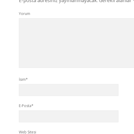
E-posta adresiniz yayınlanmayacak.
Gerekli alanlar
Yorum
İsim*
E-Posta*
Web Sitesi