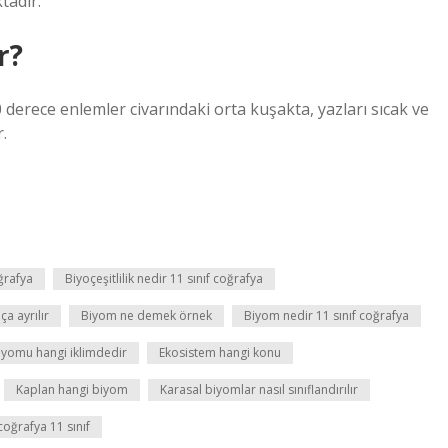
tadır.
r?
erece enlemler civarındaki orta kuşakta, yazları sıcak ve
.
ğrafya
Biyoçeşitlilik nedir 11 sınıf coğrafya
a ayrılır
Biyom ne demek örnek
Biyom nedir 11 sınıf coğrafya
biyomu hangi iklimdedir
Ekosistem hangi konu
Kaplan hangi biyom
Karasal biyomlar nasıl sınıflandırılır
coğrafya 11 sınıf