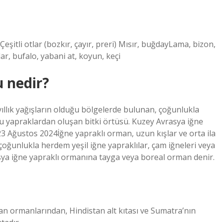
şitli otlar (bozkır, çayır, preri) Mısır, buğdayLama, bizon,
şlar, bufalo, yabani at, koyun, keçi
 nedir?
yıllık yağışların olduğu bölgelerde bulunan, çoğunlukla
llu yapraklardan oluşan bitki örtüsü. Kuzey Avrasya iğne
3 Ağustos 2024İğne yapraklı orman, uzun kışlar ve orta ila
çoğunlukla herdem yeşil iğne yapraklılar, çam iğneleri veya
sya iğne yapraklı ormanına tayga veya boreal orman denir.
an ormanlarından, Hindistan alt kıtası ve Sumatra’nın