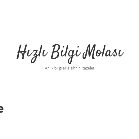
Hızlı Bilgi Molası
Anlık bilgilerle zihnini tazele!
e