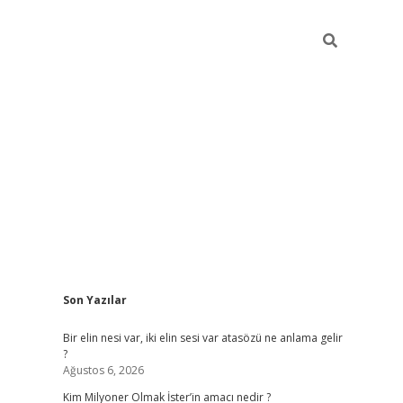
Sidebar
Son Yazılar
grandoperabet
Bir elin nesi var, iki elin sesi var atasözü ne anlama gelir
?
Ağustos 6, 2026
Kim Milyoner Olmak İster’in amacı nedir ?