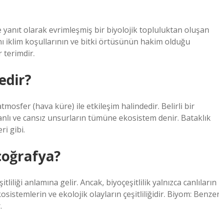
e yanıt olarak evrimleşmiş bir biyolojik topluluktan oluşan
nı iklim koşullarının ve bitki örtüsünün hakim olduğu
 terimdir.
edir?
tmosfer (hava küre) ile etkileşim halindedir. Belirli bir
anlı ve cansız unsurların tümüne ekosistem denir. Bataklık
i gibi.
 coğrafya?
tliliği anlamına gelir. Ancak, biyoçeşitlilik yalnızca canlıların
ekosistemlerin ve ekolojik olayların çeşitliliğidir. Biyom: Benze
.