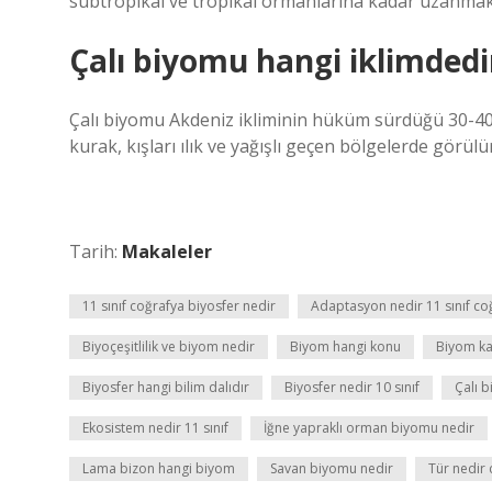
subtropikal ve tropikal ormanlarına kadar uzanmak
Çalı biyomu hangi iklimdedi
Çalı biyomu Akdeniz ikliminin hüküm sürdüğü 30-40 d
kurak, kışları ılık ve yağışlı geçen bölgelerde görülür
Tarih:
Makaleler
11 sınıf coğrafya biyosfer nedir
Adaptasyon nedir 11 sınıf co
Biyoçeşitlilik ve biyom nedir
Biyom hangi konu
Biyom kaç
Biyosfer hangi bilim dalıdır
Biyosfer nedir 10 sınıf
Çalı 
Ekosistem nedir 11 sınıf
İğne yapraklı orman biyomu nedir
Lama bizon hangi biyom
Savan biyomu nedir
Tür nedir 