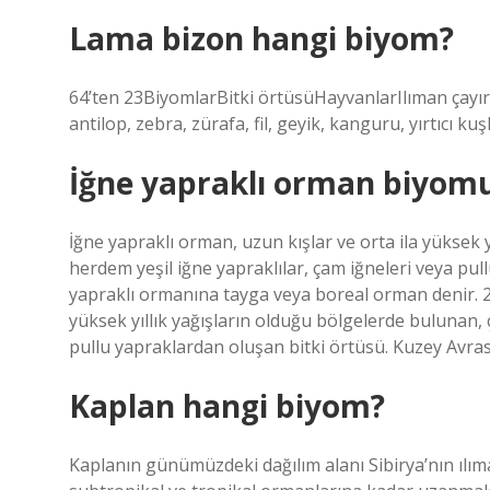
Lama bizon hangi biyom?
64’ten 23BiyomlarBitki örtüsüHayvanlarIlıman çayırÇe
antilop, zebra, zürafa, fil, geyik, kanguru, yırtıcı ku
İğne yapraklı orman biyomu
İğne yapraklı orman, uzun kışlar ve orta ila yüksek 
herdem yeşil iğne yapraklılar, çam iğneleri veya pu
yapraklı ormanına tayga veya boreal orman denir. 2
yüksek yıllık yağışların olduğu bölgelerde bulunan, 
pullu yapraklardan oluşan bitki örtüsü. Kuzey Avra
Kaplan hangi biyom?
Kaplanın günümüzdeki dağılım alanı Sibirya’nın ılım