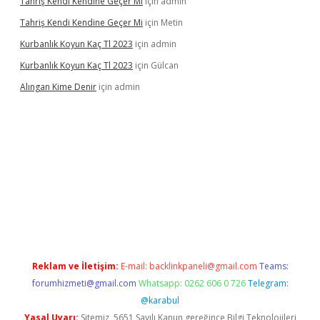
Tahriş Kendi Kendine Geçer Mi
için
admin
Tahriş Kendi Kendine Geçer Mi
için
Metin
Kurbanlık Koyun Kaç Tl 2023
için
admin
Kurbanlık Koyun Kaç Tl 2023
için
Gülcan
Alıngan Kime Denir
için
admin
grandoperabet
Reklam ve İletişim:
E-mail:
backlinkpaneli@gmail.com
Teams:
forumhizmeti@gmail.com
Whatsapp: 0262 606 0 726
Telegram:
@karabul
Yasal Uyarı:
Sitemiz, 5651 Sayılı Kanun gereğince Bilgi Teknolojileri