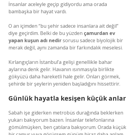
İnsanlar aceleyle geçip gidiyordu ama orada
bambaşka bir hayat vardı.
O an içimden “bu şehir sadece insanlara ait değil”
diye geçirdim. Belki de bu yüzden
çamurdan ev
yapan kuşun adı nedir
sorusu sadece biyolojik bir
merak değil, aynı zamanda bir farkındalık meselesi.
Kırlangıçların İstanbul’a gelişi genellikle bahar
aylarına denk gelir. Havanın ısınmasıyla birlikte
gökyüzü daha hareketli hale gelir. Onları görmek,
şehirde bir şeylerin yeniden başladığını hissettirir.
Günlük hayatla kesişen küçük anlar
Sabah işe giderken metrobüs durağında beklerken
yukarı bakıyorum bazen. İnsanlar telefonlarına
gömülmüşken, ben çatılara bakıyorum. Orada küçük
bir çamur yuva görürsem günüm biraz daha anlam