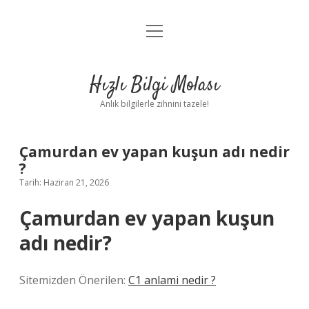
menüyü
Anasayfa
aç
Gizlilik Politikası
Hızlı Bilgi Molası
Yasal Uyarı
Anlık bilgilerle zihnini tazele!
Hakkımızda
Çamurdan ev yapan kuşun adı nedir
?
Tarih: Haziran 21, 2026
Çamurdan ev yapan kuşun
adı nedir?
Sitemizden Önerilen:
C1 anlami nedir ?