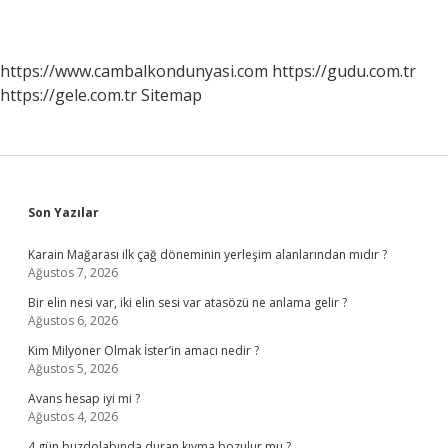
https://www.cambalkondunyasi.com
https://gudu.com.tr
https://gele.com.tr
Sitemap
Sidebar
Son Yazılar
Karain Mağarası ilk çağ döneminin yerleşim alanlarından mıdır ?
Ağustos 7, 2026
Bir elin nesi var, iki elin sesi var atasözü ne anlama gelir ?
Ağustos 6, 2026
Kim Milyoner Olmak İster’in amacı nedir ?
Ağustos 5, 2026
Avans hesap iyi mi ?
Ağustos 4, 2026
4 gün buzdolabında duran kıyma bozulur mu ?