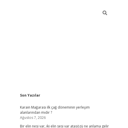
Sidebar
Son Yazılar
grandoperab
Karain Mağarası ilk çağ döneminin yerleşim
alanlarından mıdır ?
Ağustos 7, 2026
Bir elin nesi var, iki elin sesi var atasözü ne anlama gelir