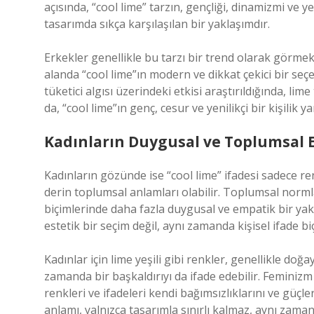
açısında, “cool lime” tarzın, gençliği, dinamizmi ve 
tasarımda sıkça karşılaşılan bir yaklaşımdır.
Erkekler genellikle bu tarzı bir trend olarak görme
alanda “cool lime”ın modern ve dikkat çekici bir seçe
tüketici algısı üzerindeki etkisi araştırıldığında, lim
da, “cool lime”ın genç, cesur ve yenilikçi bir kişilik ya
Kadınların Duygusal ve Toplumsal Et
Kadınların gözünde ise “cool lime” ifadesi sadece re
derin toplumsal anlamları olabilir. Toplumsal norml
biçimlerinde daha fazla duygusal ve empatik bir yakl
estetik bir seçim değil, aynı zamanda kişisel ifade b
Kadınlar için lime yeşili gibi renkler, genellikle doğ
zamanda bir başkaldırıyı da ifade edebilir. Feminizm 
renkleri ve ifadeleri kendi bağımsızlıklarını ve güçl
anlamı, yalnızca tasarımla sınırlı kalmaz, aynı za