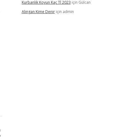
Kurbanlık Koyun Kaç Tl 2023
için
Gülcan
e
Alıngan Kime Denir
için
admin
ı
?