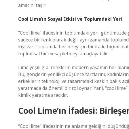
amacını taşır.
Cool Lime’ın Sosyal Etkisi ve Toplumdaki Yeri
“Cool lime” ifadesinin toplumdaki yeri, günümüzde g
sadece bir renk olarak değil, aynı zamanda toplumdaki 
kişi var. Toplumda her birey için bir ifade biçimi olab
toplumsal bir mesaj iletmeyi amaçlayabilir.
Lime yeşili gibi renklerin modern yaşamın her alanın
Bu, gençlerin yenilikçi düşünce tarzlarını, kadınla
erkeklerin teknoloji ve tasarımdaki keskin bakış açıl
yaratmada da önemli bir rol oynar. Yani, “cool lime” 
kimlik yaratma aracıdır.
Cool Lime’ın İfadesi: Birleşe
“Cool lime” ifadesinin ne anlama geldiğini düşündüğü