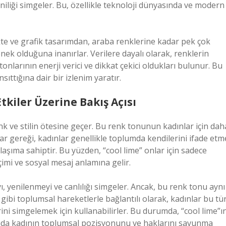
yeniliği simgeler. Bu, özellikle teknoloji dünyasında ve modern
kte ve grafik tasarımdan, araba renklerine kadar pek çok
nek olduğuna inanırlar. Verilere dayalı olarak, renklerin
e tonlarının enerji verici ve dikkat çekici oldukları bulunur. Bu
nsıttığına dair bir izlenim yaratır.
kiler Üzerine Bakış Açısı
nk ve stilin ötesine geçer. Bu renk tonunun kadınlar için dah
ar gereği, kadınlar genellikle toplumda kendilerini ifade etm
aşıma sahiptir. Bu yüzden, “cool lime” onlar için sadece
içimi ve sosyal mesaj anlamına gelir.
ayı, yenilenmeyi ve canlılığı simgeler. Ancak, bu renk tonu aynı
gibi toplumsal hareketlerle bağlantılı olarak, kadınlar bu tü
erini simgelemek için kullanabilirler. Bu durumda, “cool lime”ı
manda kadının toplumsal pozisyonunu ve haklarını savunma