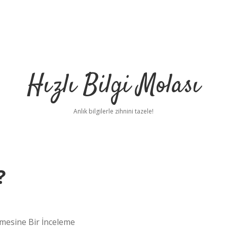
Hızlı Bilgi Molası
Anlık bilgilerle zihnini tazele!
?
emesine Bir İnceleme