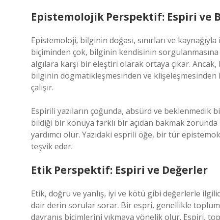
Epistemolojik Perspektif: Espiri ve B
Epistemoloji, bilginin doğası, sınırları ve kaynağıyla i
biçiminden çok, bilginin kendisinin sorgulanmasına d
algılara karşı bir eleştiri olarak ortaya çıkar. Ancak,
bilginin dogmatikleşmesinden ve klişeleşmesinden k
çalışır.
Espirili yazıların çoğunda, absürd ve beklenmedik bir
bildiği bir konuya farklı bir açıdan bakmak zorunda k
yardımcı olur. Yazıdaki esprili öğe, bir tür epistemo
teşvik eder.
Etik Perspektif: Espiri ve Değerler
Etik, doğru ve yanlış, iyi ve kötü gibi değerlerle ilgi
dair derin sorular sorar. Bir espri, genellikle topl
davranış biçimlerini yıkmaya yönelik olur. Espiri, top