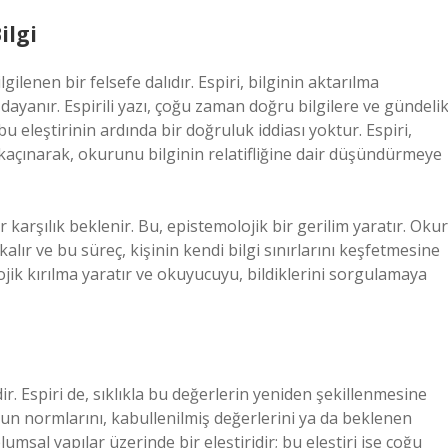
ilgi
lgilenen bir felsefe dalıdır. Espiri, bilginin aktarılma
ayanır. Espirili yazı, çoğu zaman doğru bilgilere ve gündeli
 bu eleştirinin ardında bir doğruluk iddiası yoktur. Espiri,
açınarak, okurunu bilginin relatifliğine dair düşündürmeye
 karşılık beklenir. Bu, epistemolojik bir gerilim yaratır. Okur
alır ve bu süreç, kişinin kendi bilgi sınırlarını keşfetmesine
lojik kırılma yaratır ve okuyucuyu, bildiklerini sorgulamaya
lidir. Espiri de, sıklıkla bu değerlerin yeniden şekillenmesine
umun normlarını, kabullenilmiş değerlerini ya da beklenen
lumsal yapılar üzerinde bir eleştiridir; bu eleştiri ise çoğu