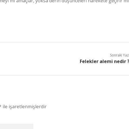
rmeyi mi amaçlar, yoksa derin düşünceleri harekete geçirir mi
Sonraki Yaz
Felekler alemi nedir 
*
ile işaretlenmişlerdir