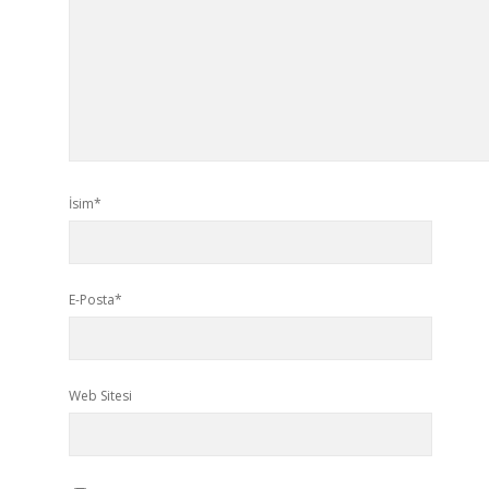
İsim*
E-Posta*
Web Sitesi