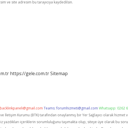
im ve site adresim bu tarayıcıya kaydedilsin.
om.tr
https://gele.com.tr
Sitemap
backlinkpaneli@gmail.com
Teams:
forumhizmeti@gmail.com
Whatsapp: 0262 6
i ve İletişim Kurumu (BTK) tarafından onaylanmış bir Yer Sağlayıcı olarak hizmet 
zdıkları içeriklerin sorumluluğunu taşımakta olup, siteye üye olarak bu sorumlu