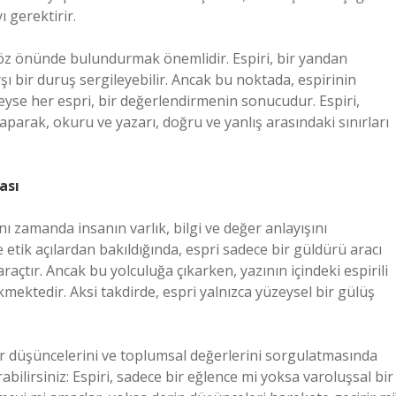
ı gerektirir.
i göz önünde bulundurmak önemlidir. Espiri, bir yandan
ı bir duruş sergileyebilir. Ancak bu noktada, espirinin
deyse her espri, bir değerlendirmenin sonucudur. Espiri,
arak, okuru ve yazarı, doğru ve yanlış arasındaki sınırları
ası
aynı zamanda insanın varlık, bilgi ve değer anlayışını
e etik açılardan bakıldığında, espri sadece bir güldürü aracı
araçtır. Ancak bu yolculuğa çıkarken, yazının içindeki espirili
kmektedir. Aksi takdirde, espri yalnızca yüzeysel bir gülüş
air düşüncelerini ve toplumsal değerlerini sorgulatmasında
bilirsiniz: Espiri, sadece bir eğlence mi yoksa varoluşsal bir