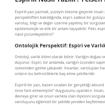
Espirili yazı yazmak, yüzeyin ötesine geçerek insan zi
perspektiften bakıldığında, espri, sadece bir gülüş
varoluş, bilgi ve değer üzerine yapılmış bir sorgulam
epistemolojik ve etik bir anlam taşıyabilir. Peki, esp
nasıl çözümleyebiliriz?
Ontolojik Perspektif: Espiri ve Varlı
Ontoloji, varlık bilimi olarak bilinir. Varlığın doğası
düşünür. Espiri, bir anlamda, varlığın özünden sapm
üstesinden gelme çabasıdır. İnsanlar, varoluşları hakkın
onların bu belirsizliklerle baş etme şekilleridir.
Espirili bir yazı, bazen sıradan bir gerçekliği absü
önce fark etmemiştim” duygusunu uyandırır. İnsan, 
devreye girer ve onun varlıkla olan ilişkisini sorgul
varoluşunu eğlenceli bir şekilde yeniden keşfetmesi