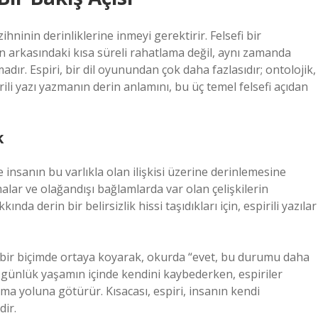
hninin derinliklerine inmeyi gerektirir. Felsefi bir
ün arkasındaki kısa süreli rahatlama değil, aynı zamanda
adır. Espiri, bir dil oyunundan çok daha fazlasıdır; ontolojik,
irili yazı yazmanın derin anlamını, bu üç temel felsefi açıdan
k
 ve insanın bu varlıkla olan ilişkisi üzerine derinlemesine
alar ve olağandışı bağlamlarda var olan çelişkilerin
da derin bir belirsizlik hissi taşıdıkları için, espirili yazılar
rd bir biçimde ortaya koyarak, okurda “evet, bu durumu daha
günlük yaşamın içinde kendini kaybederken, espiriler
ama yoluna götürür. Kısacası, espiri, insanın kendi
dir.