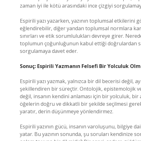
zaman iyi ile kötü arasındaki ince çizgiyi sorgulamay
Espirili yazı yazarken, yazının toplumsal etkilerin
eğlendirebilir, diğer yandan toplumsal normlara karş
sınırları ve etik sorumlulukları devreye girer. Nere
toplumun çoğunluğunun kabul ettiği doğrulardan sap
sorgulamaya davet eder.
Sonuç: Espirili Yazmanın Felsefi Bir Yolculuk Olm
Espirili yazı yazmak, yalnızca bir dil becerisi değil, 
şekillendiren bir süreçtir. Ontolojik, epistemolojik v
değil, insanın kendini anlaması için bir yolculuk, bir 
öğelerin doğru ve dikkatli bir şekilde seçilmesi gere
yaratır, derin düşünmeye yönlendirmez.
Espirili yazının gücü, insanın varoluşunu, bilgiye d
yatar. Bu yazının sonunda, şu soruları kendinize sora