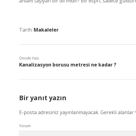
anlam taşıyan bir dil midir? Bir espri, sadece güldü
Tarih:
Makaleler
Önceki Yazı
Kanalizasyon borusu metresi ne kadar ?
Bir yanıt yazın
E-posta adresiniz yayınlanmayacak.
Gerekli alanlar
Yorum