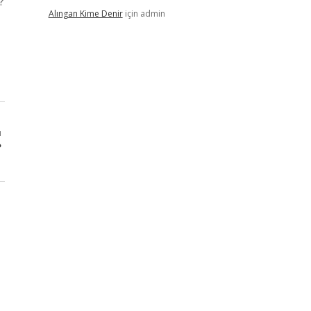
?
Alıngan Kime Denir
için
admin
ı
?