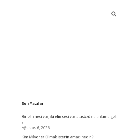
Sidebar
Son Yazılar
grandopera
Bir elin nesi var, iki elin sesi var atasözü ne anlama gelir
?
Ağustos 6, 2026
Kim Milyoner Olmak İster’in amacı nedir ?