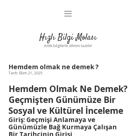
menüyü
Anasayfa
aç
Gizlilik Politikası
Hızlı Bilgi Molası
Yasal Uyarı
Anlık bilgilerle zihnini tazele!
Hakkımızda
Hemdem olmak ne demek ?
Tarih: Ekim 21, 2025
Hemdem Olmak Ne Demek?
Geçmişten Günümüze Bir
Sosyal ve Kültürel İnceleme
Giriş: Geçmişi Anlamaya ve
Günümüzle Bağ Kurmaya Çalışan
Bir Tarihçinin Girişi