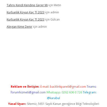
Tahriş Kendi Kendine Geçer Mi
için
Metin
Kurbanlık Koyun Kaç Tl 2023
için
admin
Kurbanlık Koyun Kaç Tl 2023
için
Gülcan
Alıngan Kime Denir
için
admin
et
Reklam ve İletişim:
E-mail:
backlinkpaneli@gmail.com
Teams:
forumhizmeti@gmail.com
Whatsapp: 0262 606 0 726
Telegram:
@karabul
Yasal Uyarı:
Sitemiz, 5651 Sayılı Kanun gereğince Bilgi Teknolojileri