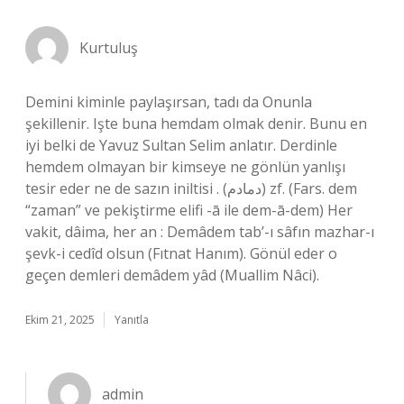
Kurtuluş
Demini kiminle paylaşırsan, tadı da Onunla
şekillenir. Işte buna hemdam olmak denir. Bunu en
iyi belki de Yavuz Sultan Selim anlatır. Derdinle
hemdem olmayan bir kimseye ne gönlün yanlışı
tesir eder ne de sazın iniltisi . (ﺩﻣﺎﺩﻡ) zf. (Fars. dem
“zaman” ve pekiştirme elifi -ā ile dem-ā-dem) Her
vakit, dâima, her an : Demâdem tab’-ı sâfın mazhar-ı
şevk-i cedîd olsun (Fıtnat Hanım). Gönül eder o
geçen demleri demâdem yâd (Muallim Nâci).
Ekim 21, 2025
Yanıtla
admin