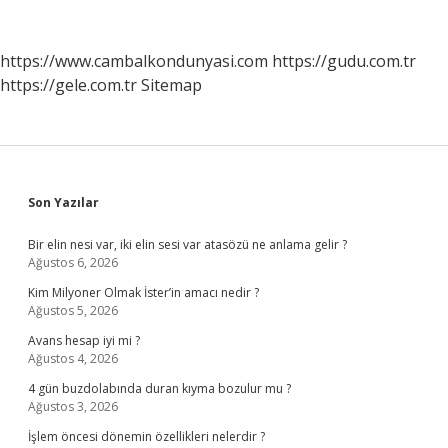
https://www.cambalkondunyasi.com
https://gudu.com.tr
https://gele.com.tr
Sitemap
Sidebar
Son Yazılar
Bir elin nesi var, iki elin sesi var atasözü ne anlama gelir ?
Ağustos 6, 2026
Kim Milyoner Olmak İster’in amacı nedir ?
Ağustos 5, 2026
Avans hesap iyi mi ?
Ağustos 4, 2026
4 gün buzdolabında duran kıyma bozulur mu ?
Ağustos 3, 2026
İşlem öncesi dönemin özellikleri nelerdir ?