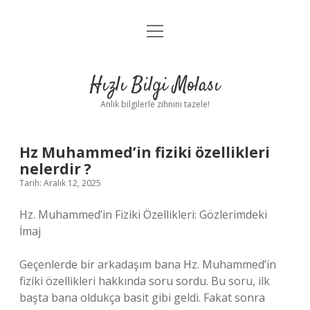
menüyü
Anasayfa
aç
Gizlilik Politikası
Hızlı Bilgi Molası
Yasal Uyarı
Anlık bilgilerle zihnini tazele!
Hakkımızda
Hz Muhammed’in fiziki özellikleri
nelerdir ?
Tarih: Aralık 12, 2025
Hz. Muhammed’in Fiziki Özellikleri: Gözlerimdeki
İmaj
Geçenlerde bir arkadaşım bana Hz. Muhammed’in
fiziki özellikleri hakkında soru sordu. Bu soru, ilk
başta bana oldukça basit gibi geldi. Fakat sonra