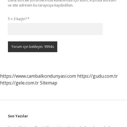
Daha sonraki yorumlarımda kullanılması için adım, e-posta adresim
ve site adresim bu tarayıcıya kaydedilsin.
5 + 3 kaçtır?
*
https://www.cambalkondunyasi.com
https://gudu.com.tr
https://gele.com.tr
Sitemap
Sidebar
Son Yazılar