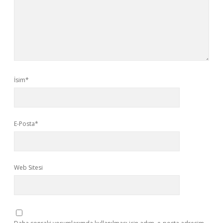
İsim*
E-Posta*
Web Sitesi