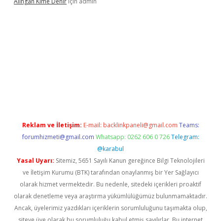
Alıngan Kime Denir
için
admin
doperabet
Reklam ve İletişim:
E-mail:
backlinkpaneli@gmail.com
Teams:
forumhizmeti@gmail.com
Whatsapp: 0262 606 0 726
Telegram:
@karabul
Yasal Uyarı:
Sitemiz, 5651 Sayılı Kanun gereğince Bilgi Teknolojileri
ve İletişim Kurumu (BTK) tarafından onaylanmış bir Yer Sağlayıcı
olarak hizmet vermektedir. Bu nedenle, sitedeki içerikleri proaktif
olarak denetleme veya araştırma yükümlülüğümüz bulunmamaktadır.
Ancak, üyelerimiz yazdıkları içeriklerin sorumluluğunu taşımakta olup,
siteye üye olarak bu sorumluluğu kabul etmiş sayılırlar. Bu internet