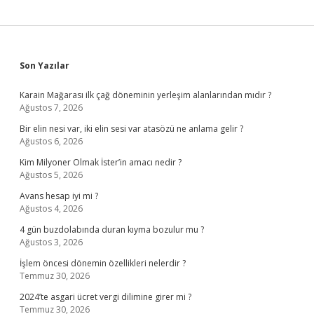
Sidebar
Son Yazılar
Karain Mağarası ilk çağ döneminin yerleşim alanlarından mıdır ?
Ağustos 7, 2026
Bir elin nesi var, iki elin sesi var atasözü ne anlama gelir ?
Ağustos 6, 2026
Kim Milyoner Olmak İster’in amacı nedir ?
Ağustos 5, 2026
Avans hesap iyi mi ?
Ağustos 4, 2026
4 gün buzdolabında duran kıyma bozulur mu ?
Ağustos 3, 2026
İşlem öncesi dönemin özellikleri nelerdir ?
Temmuz 30, 2026
2024’te asgari ücret vergi dilimine girer mi ?
Temmuz 30, 2026