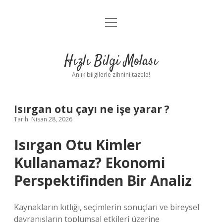
menüyü
Anasayfa
aç
Gizlilik Politikası
Hızlı Bilgi Molası
Yasal Uyarı
Anlık bilgilerle zihnini tazele!
Hakkımızda
Isırgan otu çayı ne işe yarar ?
Tarih: Nisan 28, 2026
Isırgan Otu Kimler
Kullanamaz? Ekonomi
Perspektifinden Bir Analiz
Kaynakların kıtlığı, seçimlerin sonuçları ve bireysel
davranışların toplumsal etkileri üzerine